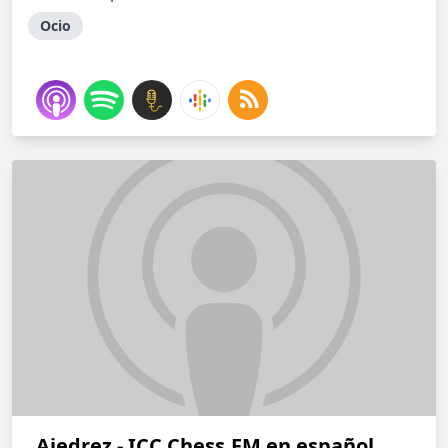
Ocio
Ajedrez - ICC Chess.FM en español