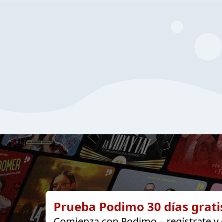
Prueba Podimo 30 días grati
Comienza con Podimo – regístrate y d