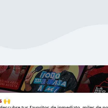
s 🙌
escubre tus favoritos de inmediato, miles de po