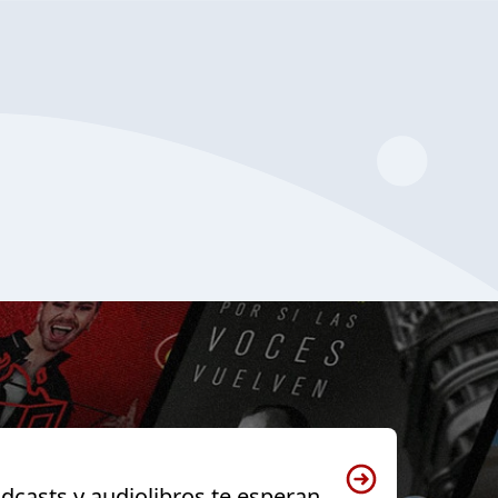
dcasts y audiolibros te esperan.