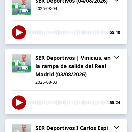
SER Deportivos (04/08/2026)
2026-08-04
55:40
SER Deportivos | Vinicius, en
la rampa de salida del Real
Madrid (03/08/2026)
2026-08-03
55:24
SER Deportivos I Carlos Espí