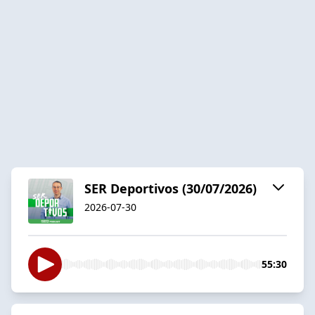
SER Deportivos (30/07/2026)
2026-07-30
55:30