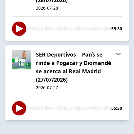
2026-07-28
55:30
SER Deportivos | París se
rinde a Pogacar y Diomandé
se acerca al Real Madrid
(27/07/2026)
2026-07-27
55:30