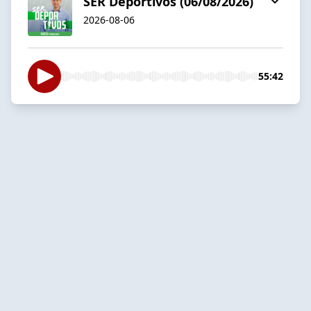
SER Deportivos (06/08/2026)
2026-08-06
55:42