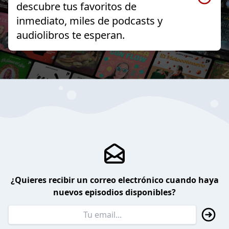
descubre tus favoritos de
inmediato, miles de podcasts y
audiolibros te esperan.
¿Quieres recibir un correo electrónico cuando haya
nuevos episodios disponibles?