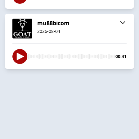
mu88bicom
2026-08-04
00:41