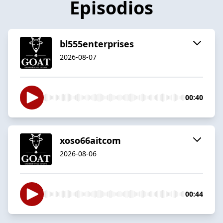
Episodios
bl555enterprises
2026-08-07
00:40
xoso66aitcom
2026-08-06
00:44