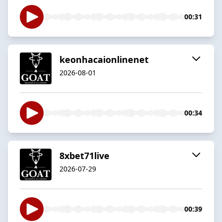
00:31
keonhacaionlinenet
2026-08-01
00:34
8xbet71live
2026-07-29
00:39