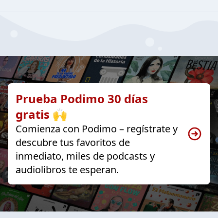
Prueba Podimo 30 días
gratis 🙌
Comienza con Podimo – regístrate y
descubre tus favoritos de
inmediato, miles de podcasts y
audiolibros te esperan.