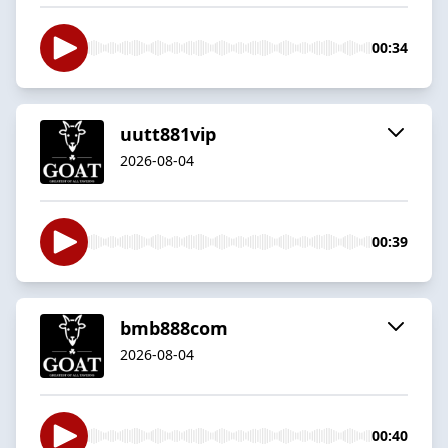
00:34
uutt881vip
2026-08-04
00:39
bmb888com
2026-08-04
00:40