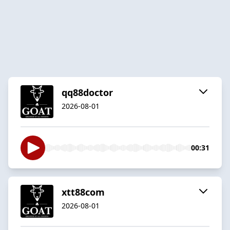
qq88doctor
2026-08-01
00:31
xtt88com
2026-08-01