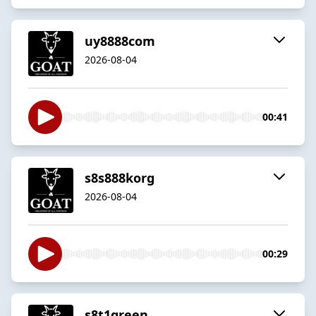
uy8888com
2026-08-04
00:41
s8s888korg
2026-08-04
00:29
s8t1green