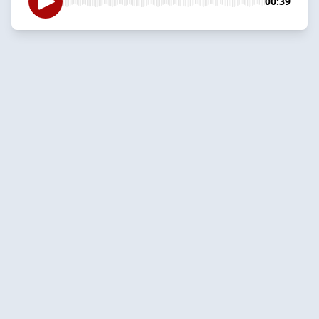
00:39