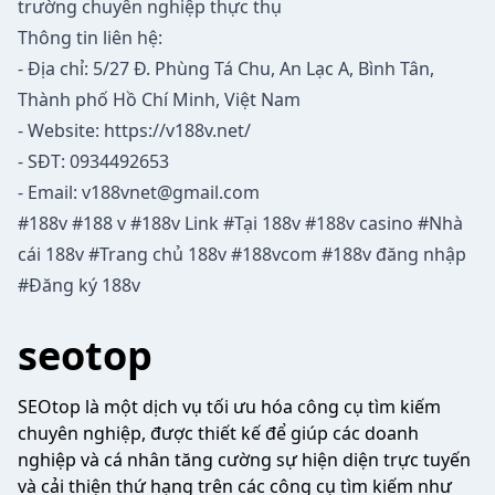
trường chuyên nghiệp thực thụ
Thông tin liên hệ:
- Địa chỉ: 5/27 Đ. Phùng Tá Chu, An Lạc A, Bình Tân,
Thành phố Hồ Chí Minh, Việt Nam
- Website:
https://v188v.net/
- SĐT: 0934492653
- Email: v188vnet@gmail.com
#188v #188 v #188v Link #Tại 188v #188v casino #Nhà
cái 188v #Trang chủ 188v #188vcom #188v đăng nhập
#Đăng ký 188v
seotop
SEOtop là một dịch vụ tối ưu hóa công cụ tìm kiếm
chuyên nghiệp, được thiết kế để giúp các doanh
nghiệp và cá nhân tăng cường sự hiện diện trực tuyến
và cải thiện thứ hạng trên các công cụ tìm kiếm như