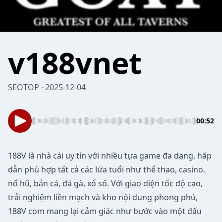
v188vnet
SEOTOP · 2025-12-04
00:52
188V
là nhà cái uy tín với nhiều tựa game đa dạng, hấp
dẫn phù hợp tất cả các lứa tuổi như thể thao, casino,
nổ hũ, bắn cá, đá gà, xổ số. Với giao diện tốc độ cao,
trải nghiệm liền mạch và kho nội dung phong phú,
188V com mang lại cảm giác như bước vào một đấu