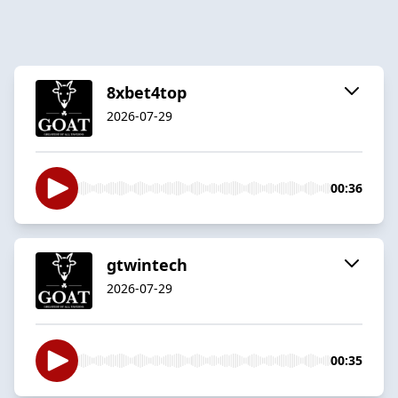
8xbet4top
2026-07-29
00:36
gtwintech
2026-07-29
00:35