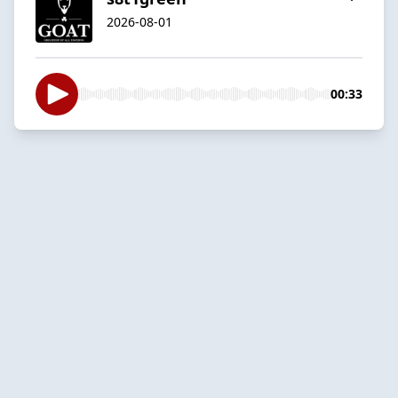
2026-08-01
00:33