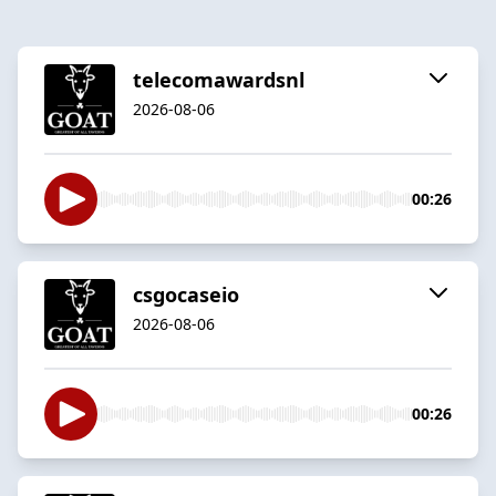
telecomawardsnl
2026-08-06
00:26
csgocaseio
2026-08-06
00:26