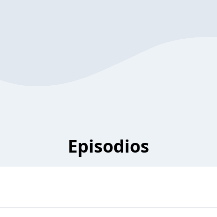
Episodios