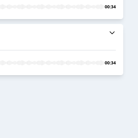
00:34
00:34