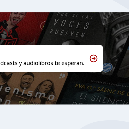
dcasts y audiolibros te esperan.