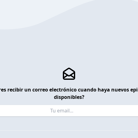
es recibir un correo electrónico cuando haya nuevos ep
disponibles?