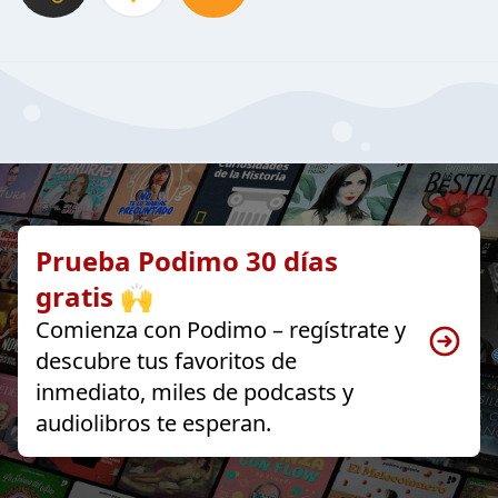
Prueba Podimo 30 días
gratis 🙌
Comienza con Podimo – regístrate y
descubre tus favoritos de
inmediato, miles de podcasts y
audiolibros te esperan.