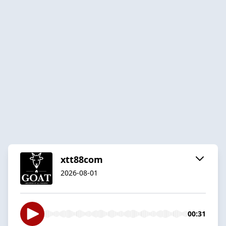
xtt88com
2026-08-01
00:31