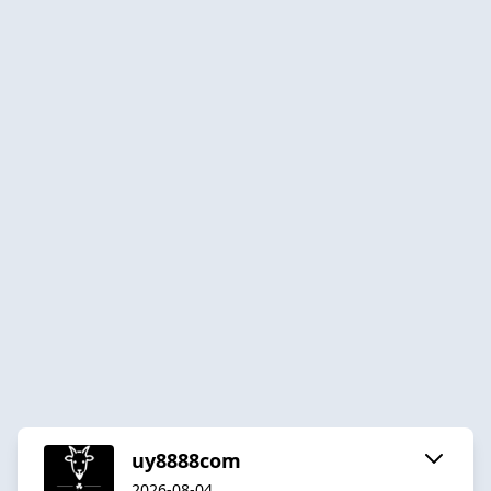
uy8888com
2026-08-04