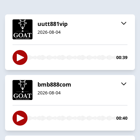
uutt881vip
2026-08-04
00:39
bmb888com
2026-08-04
00:40