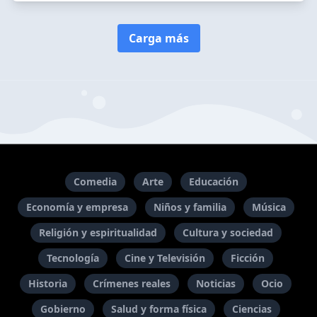
Carga más
Comedia
Arte
Educación
Economía y empresa
Niños y familia
Música
Religión y espiritualidad
Cultura y sociedad
Tecnología
Cine y Televisión
Ficción
Historia
Crímenes reales
Noticias
Ocio
Gobierno
Salud y forma física
Ciencias