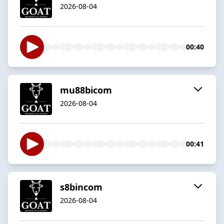
2026-08-04
00:40
mu88bicom
2026-08-04
00:41
s8bincom
2026-08-04