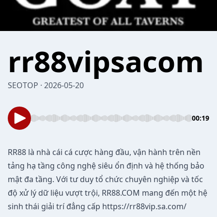
rr88vipsacom
SEOTOP · 2026-05-20
00:19
RR88
là nhà cái cá cược hàng đầu, vận hành trên nền
tảng hạ tầng công nghệ siêu ổn định và hệ thống bảo
mật đa tầng. Với tư duy tổ chức chuyên nghiệp và tốc
độ xử lý dữ liệu vượt trội, RR88.COM mang đến một hệ
sinh thái giải trí đẳng cấp
https://rr88vip.sa.com/