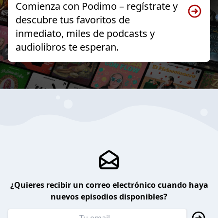
Comienza con Podimo – regístrate y
descubre tus favoritos de
inmediato, miles de podcasts y
audiolibros te esperan.
¿Quieres recibir un correo electrónico cuando haya
nuevos episodios disponibles?