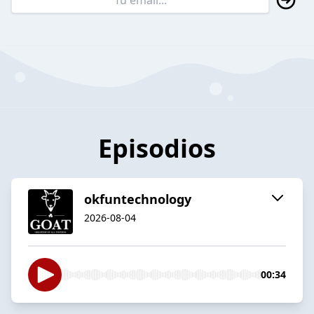
Episodios
okfuntechnology
2026-08-04
00:34