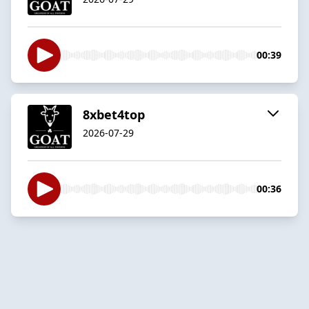
00:39
8xbet4top
2026-07-29
00:36