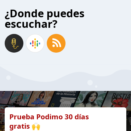
¿Donde puedes
escuchar?
Prueba Podimo 30 días
gratis 🙌