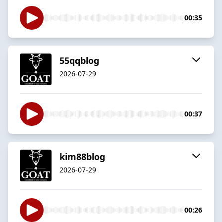
00:35
55qqblog
2026-07-29
00:37
kim88blog
2026-07-29
00:26