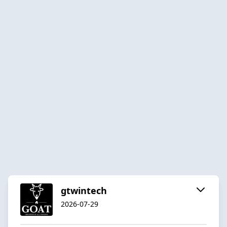
gtwintech
2026-07-29