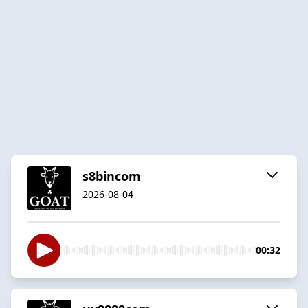
s8bincom
2026-08-04
00:32