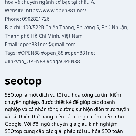
hoa về chuyên ngành cờ bạc tại châu Á.
Website:
https://www.open881.net/
Phone: 0902821726
Địa chỉ: 100/522B Chiến Thắng, Phường 5, Phú Nhuận,
Thành phố Hồ Chí Minh, Việt Nam
Email: open881net@gmail.com
Tags: #OPEN88 #open_88 #open881net
#linkvao_OPEN88 #dagaOPEN88
seotop
SEOtop là một dịch vụ tối ưu hóa công cụ tìm kiếm
chuyên nghiệp, được thiết kế để giúp các doanh
nghiệp và cá nhân tăng cường sự hiện diện trực tuyến
và cải thiện thứ hạng trên các công cụ tìm kiếm như
Google. Với đội ngũ chuyên gia giàu kinh nghiệm,
SEOtop cung cấp các giải pháp tối ưu hóa SEO toàn