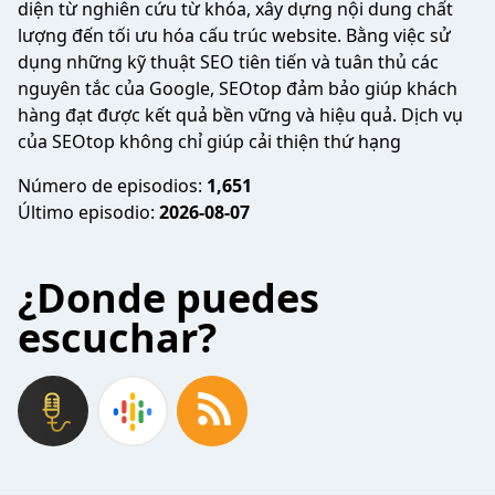
diện từ nghiên cứu từ khóa, xây dựng nội dung chất
lượng đến tối ưu hóa cấu trúc website. Bằng việc sử
dụng những kỹ thuật SEO tiên tiến và tuân thủ các
nguyên tắc của Google, SEOtop đảm bảo giúp khách
hàng đạt được kết quả bền vững và hiệu quả. Dịch vụ
của SEOtop không chỉ giúp cải thiện thứ hạng
Número de episodios:
1,651
Último episodio:
2026-08-07
¿Donde puedes
escuchar?