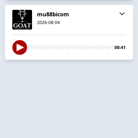
mu88bicom
2026-08-04
00:41