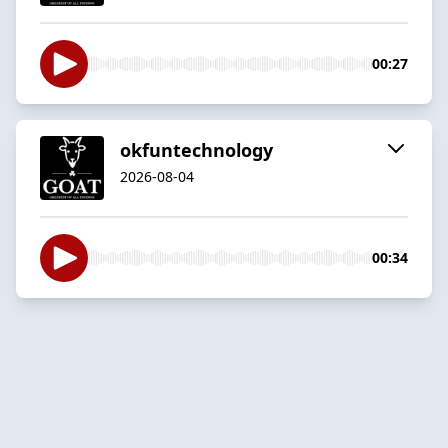
00:27
okfuntechnology
2026-08-04
00:34