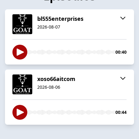
bl555enterprises
2026-08-07
00:40
xoso66aitcom
2026-08-06
00:44