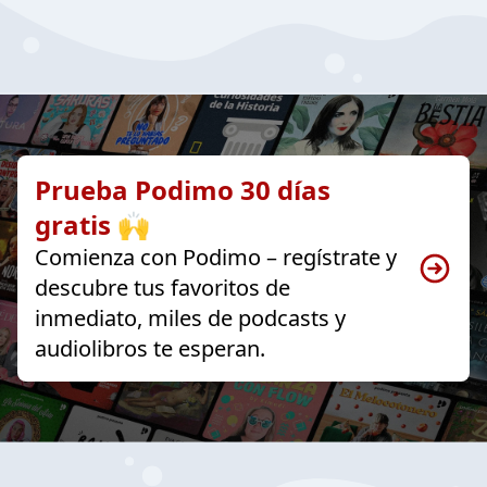
Prueba Podimo 30 días
gratis 🙌
Comienza con Podimo – regístrate y
descubre tus favoritos de
inmediato, miles de podcasts y
audiolibros te esperan.