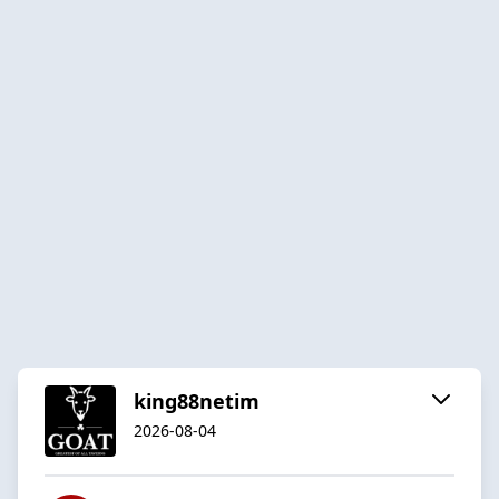
king88netim
2026-08-04