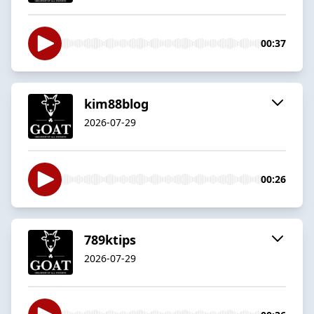
00:37
kim88blog
2026-07-29
00:26
789ktips
2026-07-29