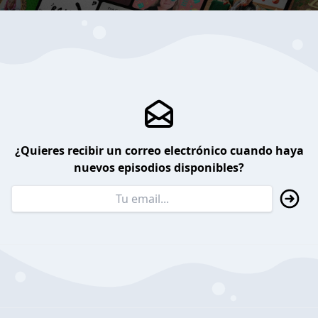
¿Quieres recibir un correo electrónico cuando haya
nuevos episodios disponibles?