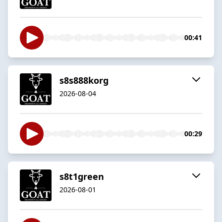
00:41
s8s888korg
2026-08-04
00:29
s8t1green
2026-08-01