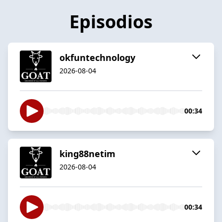
Episodios
okfuntechnology
2026-08-04
00:34
king88netim
2026-08-04
00:34