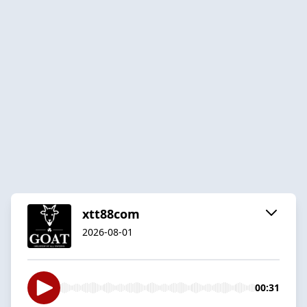
xtt88com
2026-08-01
00:31