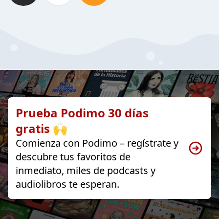
Prueba Podimo 30 días
gratis 🙌
Comienza con Podimo – regístrate y
descubre tus favoritos de
inmediato, miles de podcasts y
audiolibros te esperan.