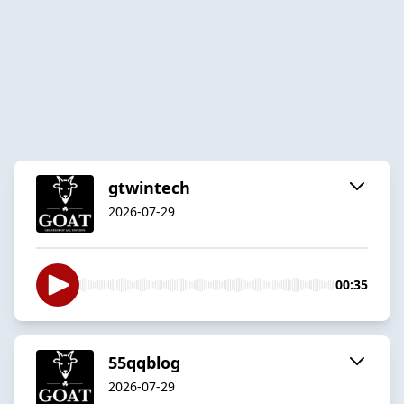
gtwintech
2026-07-29
00:35
55qqblog
2026-07-29