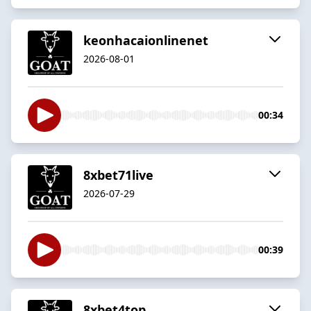
keonhacaionlinenet
2026-08-01
00:34
8xbet71live
2026-07-29
00:39
8xbet4top