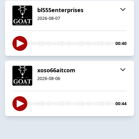
bl555enterprises
2026-08-07
00:40
xoso66aitcom
2026-08-06
00:44