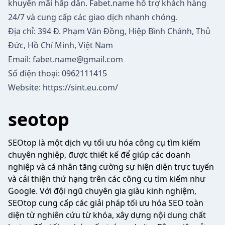
khuyến mãi hấp dẫn. Fabet.name hỗ trợ khách hàng
24/7 và cung cấp các giao dịch nhanh chóng.
Địa chỉ: 394 Đ. Phạm Văn Đồng, Hiệp Bình Chánh, Thủ
Đức, Hồ Chí Minh, Việt Nam
Email: fabet.name@gmail.com
Số điện thoại: 0962111415
Website:
https://sint.eu.com/
seotop
SEOtop là một dịch vụ tối ưu hóa công cụ tìm kiếm
chuyên nghiệp, được thiết kế để giúp các doanh
nghiệp và cá nhân tăng cường sự hiện diện trực tuyến
và cải thiện thứ hạng trên các công cụ tìm kiếm như
Google. Với đội ngũ chuyên gia giàu kinh nghiệm,
SEOtop cung cấp các giải pháp tối ưu hóa SEO toàn
diện từ nghiên cứu từ khóa, xây dựng nội dung chất