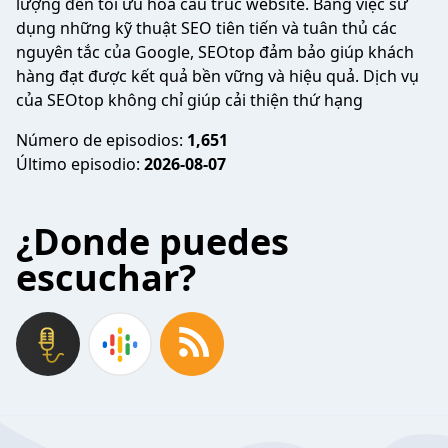
lượng đến tối ưu hóa cấu trúc website. Bằng việc sử
dụng những kỹ thuật SEO tiên tiến và tuân thủ các
nguyên tắc của Google, SEOtop đảm bảo giúp khách
hàng đạt được kết quả bền vững và hiệu quả. Dịch vụ
của SEOtop không chỉ giúp cải thiện thứ hạng
Número de episodios:
1,651
Último episodio:
2026-08-07
¿Donde puedes
escuchar?