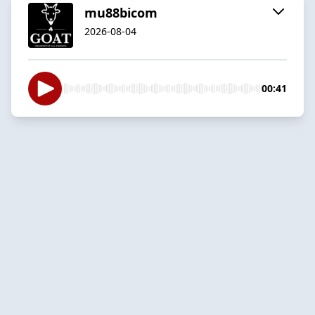
mu88bicom
2026-08-04
00:41