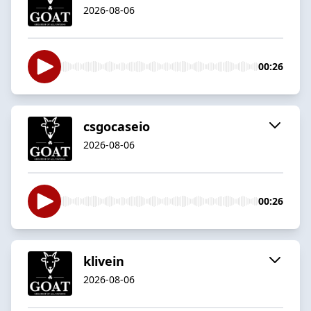
2026-08-06
00:26
csgocaseio
2026-08-06
00:26
klivein
2026-08-06