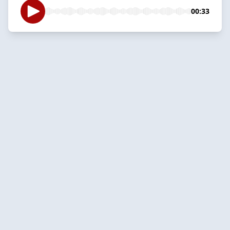
00:33