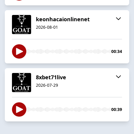
keonhacaionlinenet
2026-08-01
00:34
8xbet71live
2026-07-29
00:39