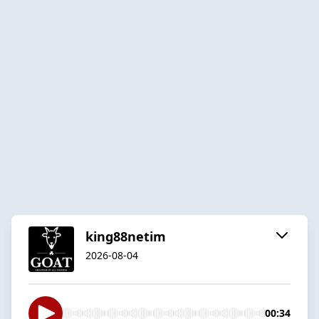
king88netim
2026-08-04
00:34