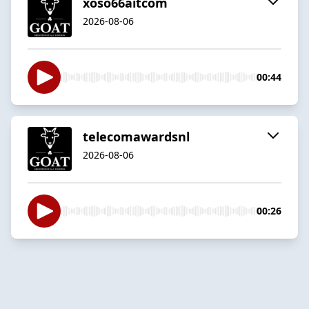
xoso66aitcom
2026-08-06
00:44
telecomawardsnl
2026-08-06
00:26