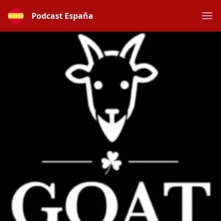
Podcast España