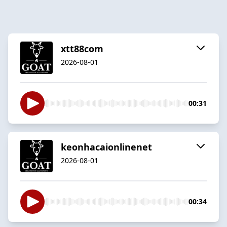
xtt88com
2026-08-01
00:31
keonhacaionlinenet
2026-08-01
00:34