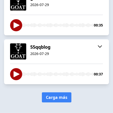
2026-07-29
00:35
55qqblog
2026-07-29
00:37
Carga más