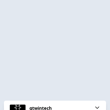
gtwintech