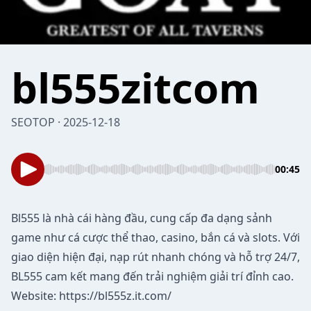
bl555zitcom
SEOTOP · 2025-12-18
00:45
Bl555
là nhà cái hàng đầu, cung cấp đa dạng sảnh
game như cá cược thể thao, casino, bắn cá và slots. Với
giao diện hiện đại, nạp rút nhanh chóng và hỗ trợ 24/7,
BL555 cam kết mang đến trải nghiệm giải trí đỉnh cao.
Website:
https://bl555z.it.com/