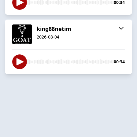
00:34
king88netim
2026-08-04
00:34