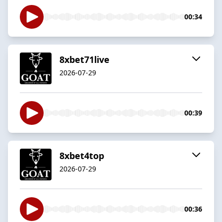
00:34
8xbet71live
2026-07-29
00:39
8xbet4top
2026-07-29
00:36