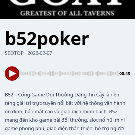
b52poker
SEOTOP · 2026-02-07
00:43
B52
– Cổng Game Đổi Thưởng Đáng Tin Cậy là nền
tảng giải trí trực tuyến nổi bật với hệ thống vận hành
ổn định, bảo mật cao và giao dịch minh bạch. B52
mang đến kho game bài đổi thưởng, slot nổ hũ, mini
game phong phú, giao diện thân thiện, hỗ trợ người