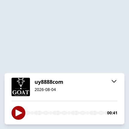
uy8888com
2026-08-04
00:41