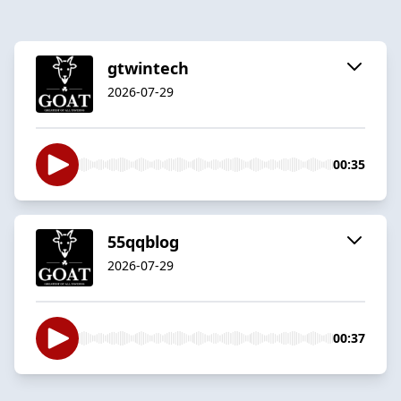
gtwintech
2026-07-29
00:35
55qqblog
2026-07-29
00:37