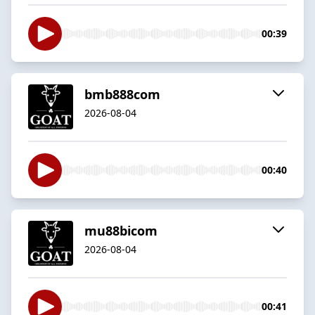
00:39
bmb888com
2026-08-04
00:40
mu88bicom
2026-08-04
00:41