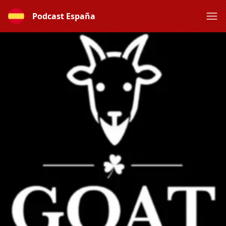
Podcast España