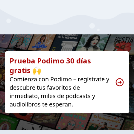
Prueba Podimo 30 días
gratis 🙌
Comienza con Podimo – regístrate y
descubre tus favoritos de
inmediato, miles de podcasts y
audiolibros te esperan.