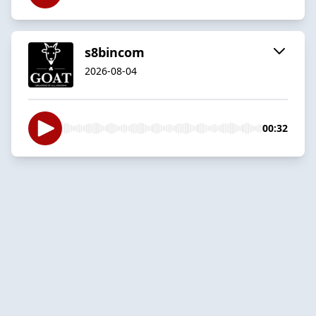
s8bincom
2026-08-04
00:32