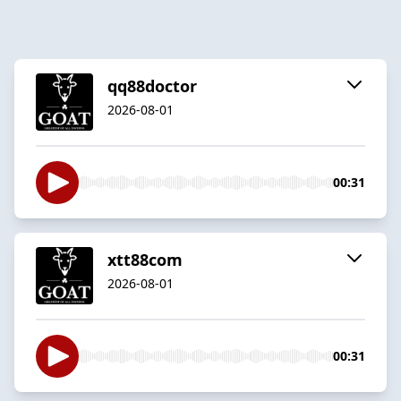
qq88doctor
2026-08-01
00:31
xtt88com
2026-08-01
00:31