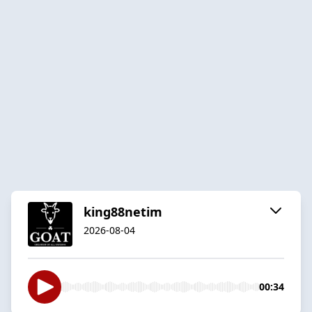
king88netim
2026-08-04
00:34