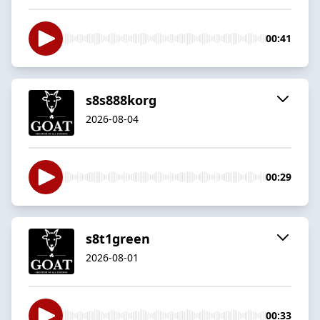
00:41
s8s888korg
2026-08-04
00:29
s8t1green
2026-08-01
00:33