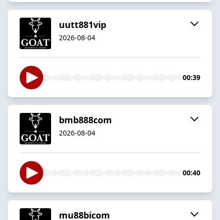
uutt881vip
2026-08-04
00:39
bmb888com
2026-08-04
00:40
mu88bicom