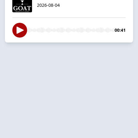
2026-08-04
00:41