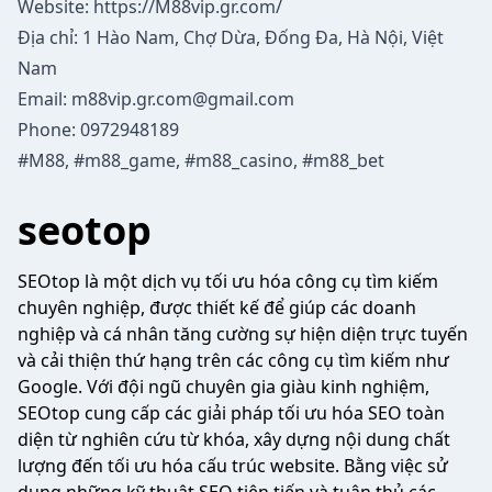
Website:
https://M88vip.gr.com/
Địa chỉ: 1 Hào Nam, Chợ Dừa, Đống Đa, Hà Nội, Việt
Nam
Email: m88vip.gr.com@gmail.com
Phone: 0972948189
#M88, #m88_game, #m88_casino, #m88_bet
seotop
SEOtop là một dịch vụ tối ưu hóa công cụ tìm kiếm
chuyên nghiệp, được thiết kế để giúp các doanh
nghiệp và cá nhân tăng cường sự hiện diện trực tuyến
và cải thiện thứ hạng trên các công cụ tìm kiếm như
Google. Với đội ngũ chuyên gia giàu kinh nghiệm,
SEOtop cung cấp các giải pháp tối ưu hóa SEO toàn
diện từ nghiên cứu từ khóa, xây dựng nội dung chất
lượng đến tối ưu hóa cấu trúc website. Bằng việc sử