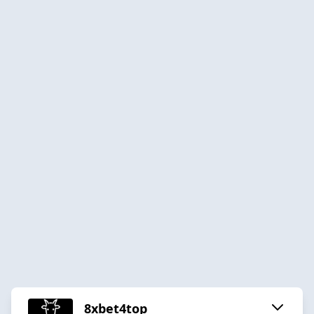
8xbet4top