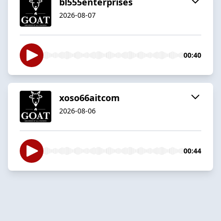
bl555enterprises
2026-08-07
00:40
xoso66aitcom
2026-08-06
00:44