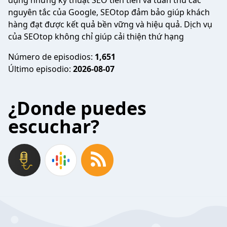
dụng những kỹ thuật SEO tiên tiến và tuân thủ các
nguyên tắc của Google, SEOtop đảm bảo giúp khách
hàng đạt được kết quả bền vững và hiệu quả. Dịch vụ
của SEOtop không chỉ giúp cải thiện thứ hạng
Número de episodios:
1,651
Último episodio:
2026-08-07
¿Donde puedes
escuchar?