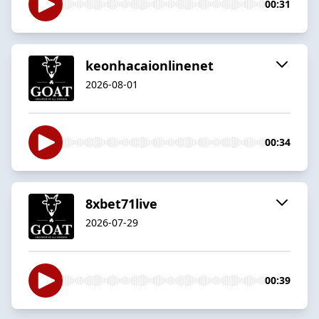
00:31
keonhacaionlinenet
2026-08-01
00:34
8xbet71live
2026-07-29
00:39