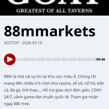
88mmarkets
SEOTOP · 2026-03-19
00:46
88M
là nhà cái uy tín tại khu vực châu Á. Chúng tôi
mang đến nhiều trò chơi như casino, xổ số, nổ hũ, bắn
cá, đá gà, thể thao,... Hỗ trợ giao dịch đơn giản, CSKH
24/7, sảnh game đạt chuẩn quốc tế. Tham gia nhận
ngay 88k free.