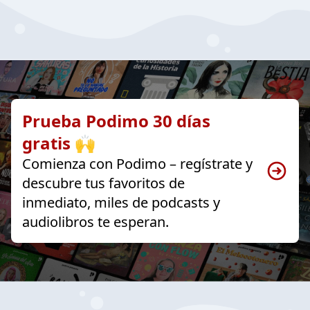
Prueba Podimo 30 días
gratis 🙌
Comienza con Podimo – regístrate y
descubre tus favoritos de
inmediato, miles de podcasts y
audiolibros te esperan.