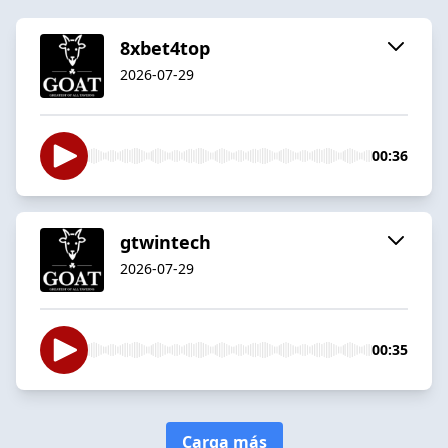
8xbet4top
2026-07-29
00:36
gtwintech
2026-07-29
00:35
Carga más