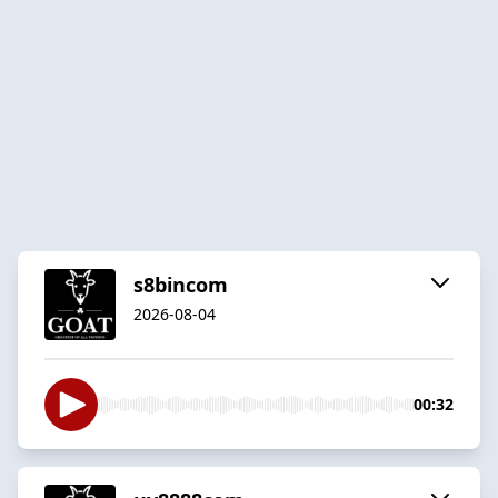
s8bincom
2026-08-04
00:32