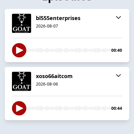
bl555enterprises
2026-08-07
00:40
xoso66aitcom
2026-08-06
00:44