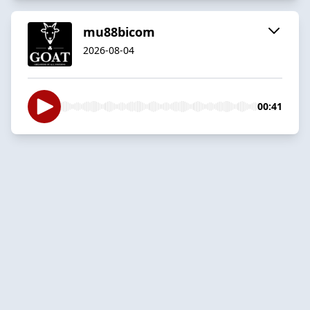
mu88bicom
2026-08-04
00:41