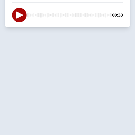
00:33