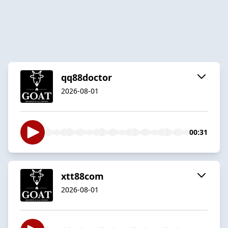
qq88doctor
2026-08-01
00:31
xtt88com
2026-08-01