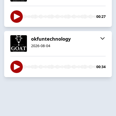
00:27
okfuntechnology
2026-08-04
00:34