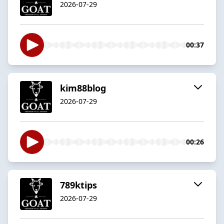
2026-07-29
00:37
kim88blog
2026-07-29
00:26
789ktips
2026-07-29