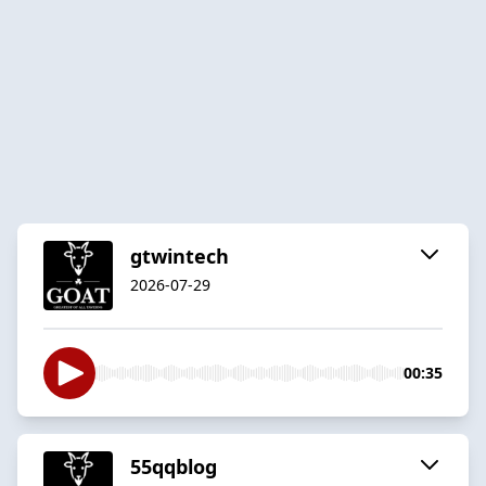
gtwintech
2026-07-29
00:35
55qqblog