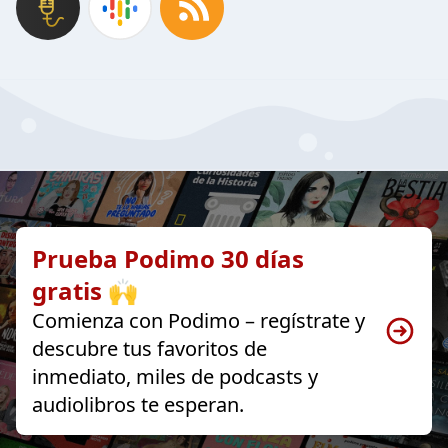
Prueba Podimo 30 días
gratis 🙌
Comienza con Podimo – regístrate y
descubre tus favoritos de
inmediato, miles de podcasts y
audiolibros te esperan.