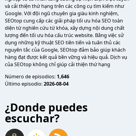
và cải thiện thứ hạng trên các công cụ tìm kiếm như
Google. Với đội ngũ chuyên gia giàu kinh nghiệm,
SEOtop cung cấp các giải pháp tối ưu hóa SEO toàn
diện từ nghiên cứu từ khóa, xây dựng nội dung chất
lượng đến tối ưu hóa cấu trúc website. Bằng việc sử
dụng những kỹ thuật SEO tiên tiến và tuân thủ các
nguyên tắc của Google, SEOtop đảm bảo giúp khách
hàng đạt được kết quả bền vững và hiệu quả. Dịch vụ
của SEOtop không chỉ giúp cải thiện thứ hạng
Número de episodios:
1,646
Último episodio:
2026-08-04
¿Donde puedes
escuchar?