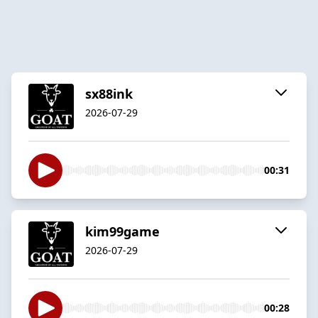
sx88ink
2026-07-29
00:31
kim99game
2026-07-29
00:28