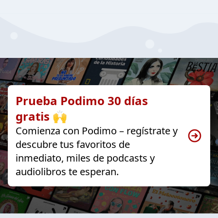
Prueba Podimo 30 días
gratis 🙌
Comienza con Podimo – regístrate y
descubre tus favoritos de
inmediato, miles de podcasts y
audiolibros te esperan.