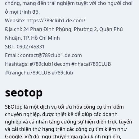
chóng, mang đến trải nghiệm tuyệt vời cho người chơi
ở mọi trình độ.
Website:
https://789club1.de.com/
Địa chỉ: 24 Phan Đình Phùng, Phường 2, Quận Phú
Nhuận, TP. Hồ Chí Minh
SĐT: 0902745831
Email: contact@789club1.de.com
Hashtags: #789club1decom #nhacai789CLUB
#trangchu789CLUB #789club
seotop
SEOtop là một dịch vụ tối ưu hóa công cụ tìm kiếm
chuyên nghiệp, được thiết kế để giúp các doanh
nghiệp và cá nhân tăng cường sự hiện diện trực tuyến
và cải thiện thứ hạng trên các công cụ tìm kiếm như
Google. Với đội ngũ chuyên gia giàu kinh nghiệm,