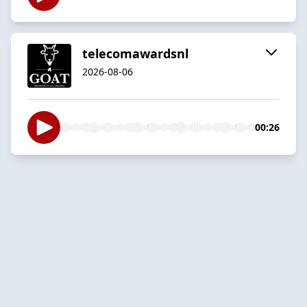
telecomawardsnl
2026-08-06
00:26