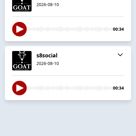
2026-08-10
00:34
s8social
2026-08-10
00:34