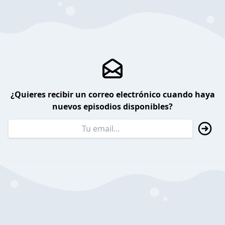
¿Quieres recibir un correo electrónico cuando haya
nuevos episodios disponibles?