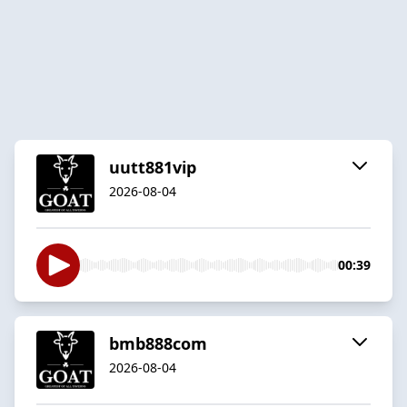
uutt881vip
2026-08-04
00:39
bmb888com
2026-08-04