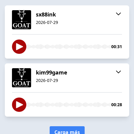
sx88ink
2026-07-29
00:31
kim99game
2026-07-29
00:28
Carga más