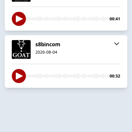
00:41
s8bincom
2026-08-04
00:32