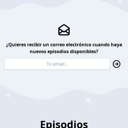
¿Quieres recibir un correo electrónico cuando haya
nuevos episodios disponibles?
Episodios