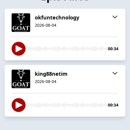
okfuntechnology
2026-08-04
00:34
king88netim
2026-08-04
00:34