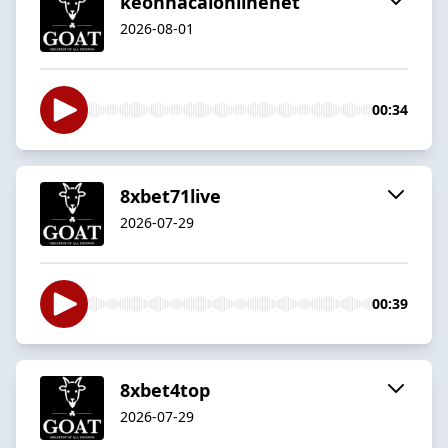
keonhacaionlinenet
2026-08-01
00:34
8xbet71live
2026-07-29
00:39
8xbet4top
2026-07-29