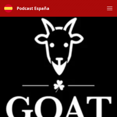
Podcast España