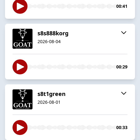
00:41
s8s888korg
2026-08-04
00:29
s8t1green
2026-08-01
00:33