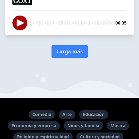
00:35
Carga más
Comedia
Arte
Educación
Economía y empresa
Niños y familia
Música
Religión y espiritualidad
Cultura y sociedad