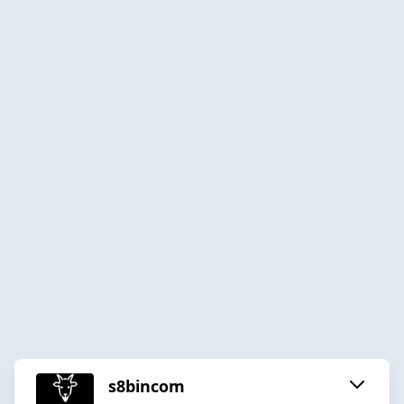
s8bincom