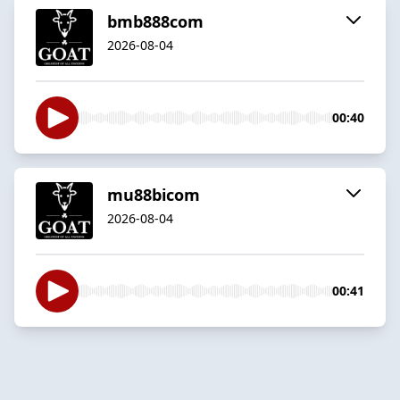
bmb888com
2026-08-04
00:40
mu88bicom
2026-08-04
00:41