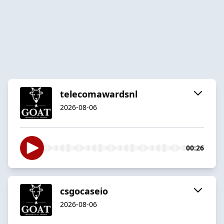
telecomawardsnl
2026-08-06
00:26
csgocaseio
2026-08-06