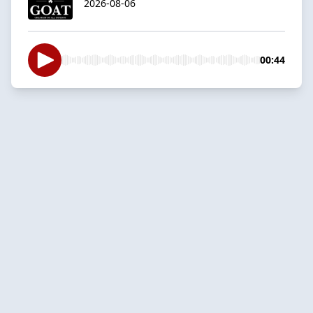
2026-08-06
00:44