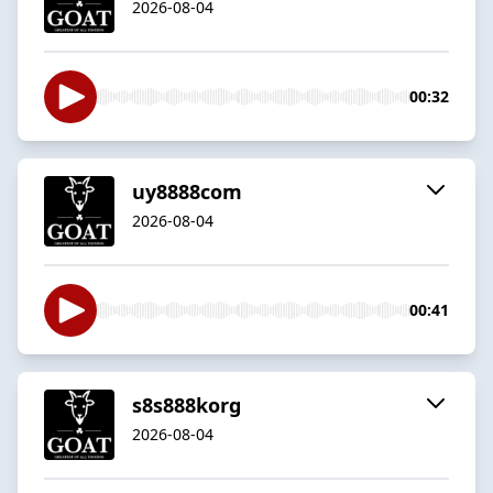
2026-08-04
00:32
uy8888com
2026-08-04
00:41
s8s888korg
2026-08-04