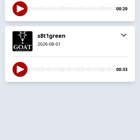
00:29
s8t1green
2026-08-01
00:33