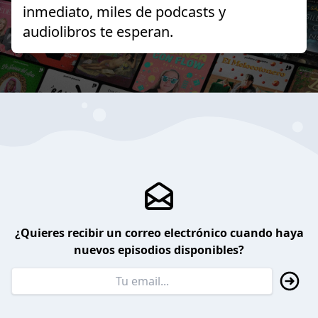
inmediato, miles de podcasts y
audiolibros te esperan.
¿Quieres recibir un correo electrónico cuando haya
nuevos episodios disponibles?