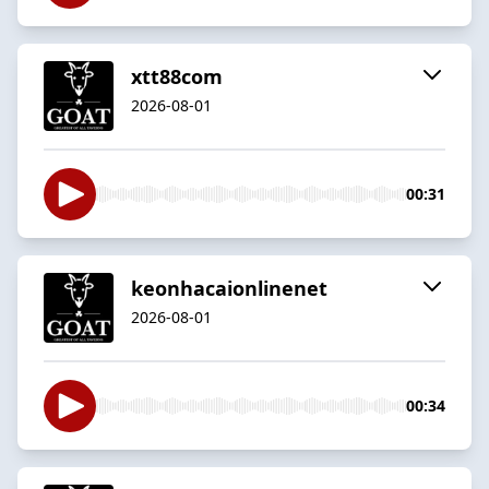
xtt88com
2026-08-01
00:31
keonhacaionlinenet
2026-08-01
00:34