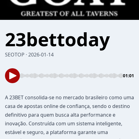
23bettoday
SEOTOP · 2026-01-14
01:01
A
23BET
consolida-se no mercado brasileiro como uma
casa de apostas online de confiança, sendo o destino
definitivo para quem busca alta performance e
inovação. Construída com um sistema inteligente,
estável e seguro, a plataforma garante uma