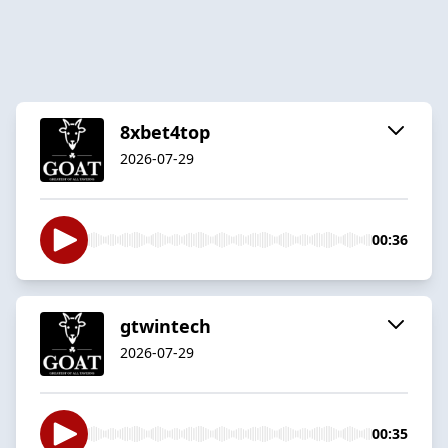
8xbet4top
2026-07-29
00:36
gtwintech
2026-07-29
00:35