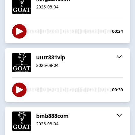
2026-08-04
00:34
uutt881vip
2026-08-04
00:39
bmb888com
2026-08-04