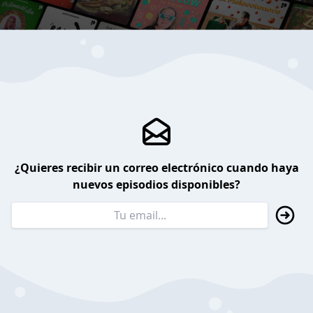
¿Quieres recibir un correo electrónico cuando haya
nuevos episodios disponibles?