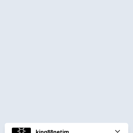
king88netim