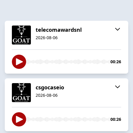
telecomawardsnl
2026-08-06
00:26
csgocaseio
2026-08-06
00:26