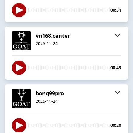
00:31
vn168.center
2025-11-24
00:43
bong99pro
2025-11-24
00:20