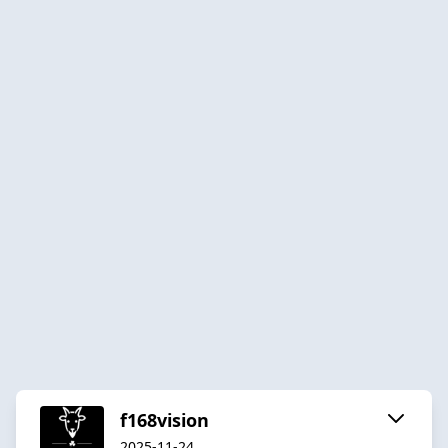
f168vision
2025-11-24