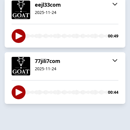
eejl33com
2025-11-24
00:49
77jili7com
2025-11-24
00:44