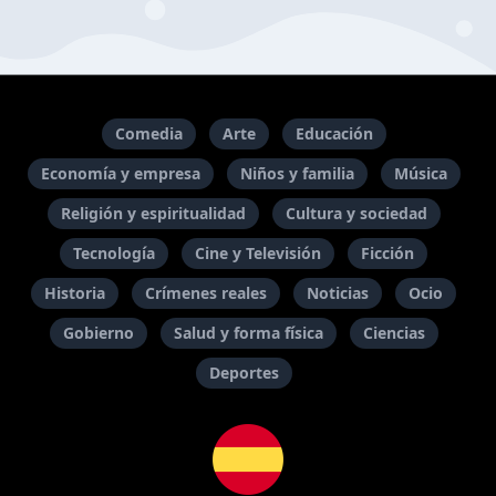
Comedia
Arte
Educación
Economía y empresa
Niños y familia
Música
Religión y espiritualidad
Cultura y sociedad
Tecnología
Cine y Televisión
Ficción
Historia
Crímenes reales
Noticias
Ocio
Gobierno
Salud y forma física
Ciencias
Deportes