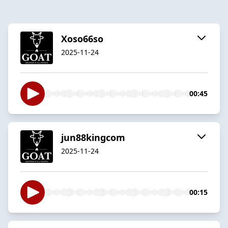
Xoso66so
2025-11-24
00:45
jun88kingcom
2025-11-24
00:15