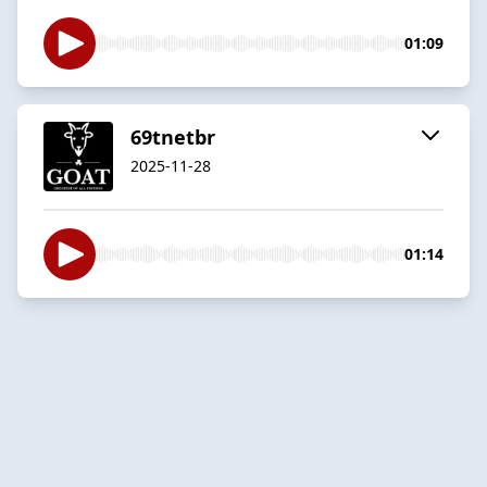
01:09
69tnetbr
2025-11-28
01:14