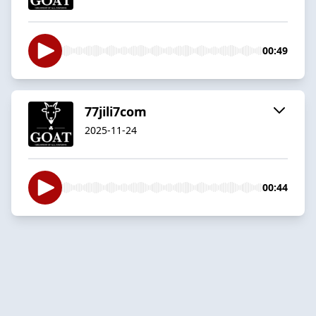
00:49
77jili7com
2025-11-24
00:44