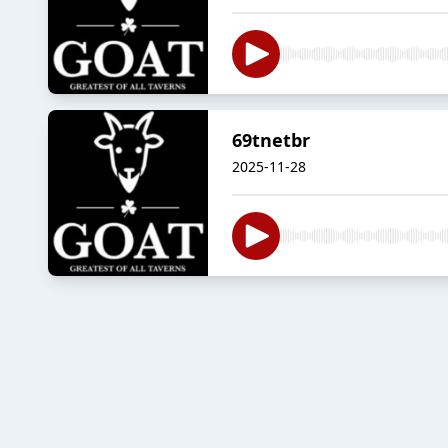
69tnetbr
2025-11-28