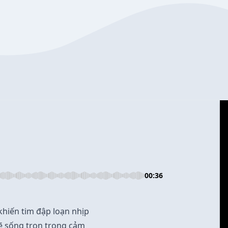
00:36
khiến tim đập loạn nhịp
sẽ sống trọn trong cảm