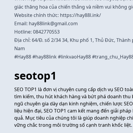
giác thăng hoa của chiến thắng và niềm vui không gi
Website chính thức:
https://hay88l.ink/
Email: hay88link@gmail.com
Hotline: 0842770553
Địa chỉ: 64/Đ. số 2/34 34, Khu phố 1, Thủ Đức, Thành
Nam
#Hay88 #hay88link #linkvaoHay88 #trang_chu_Hay8
seotop1
SEO TOP1 là đơn vị chuyên cung cấp dịch vụ SEO toà
tìm kiếm, thu hút khách hàng và bứt phá doanh thu 
ngũ chuyên gia dày dạn kinh nghiệm, chiến lược SE
liệu hiện đại, SEO TOP1 cam kết mang đến giải pháp
quả. Mục tiêu của chúng tôi là giúp doanh nghiệp chi
vững chắc trong môi trường số cạnh tranh khốc liệt.