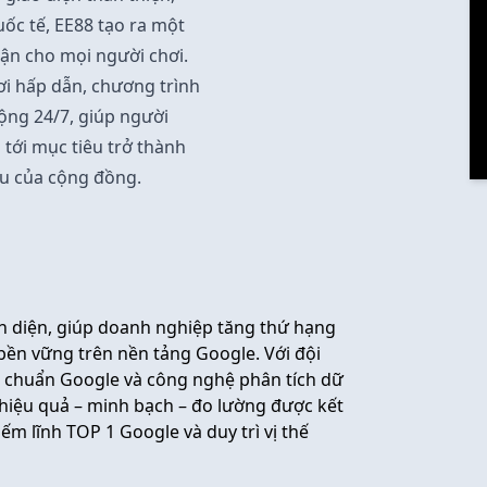
ốc tế, EE88 tạo ra một
cận cho mọi người chơi.
ơi hấp dẫn, chương trình
động 24/7, giúp người
tới mục tiêu trở thành
ầu của cộng đồng.
n diện, giúp doanh nghiệp tăng thứ hạng
bền vững trên nền tảng Google. Với đội
O chuẩn Google và công nghệ phân tích dữ
 hiệu quả – minh bạch – đo lường được kết
ếm lĩnh TOP 1 Google và duy trì vị thế