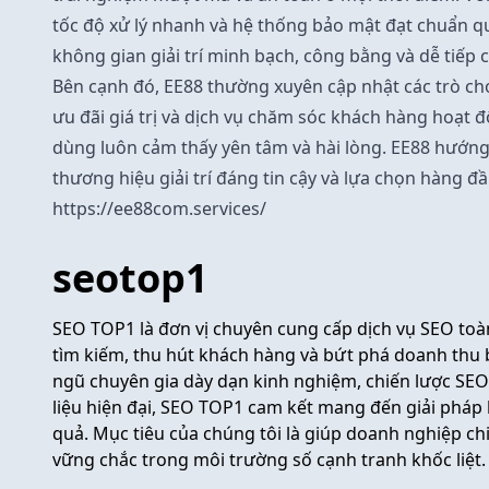
tốc độ xử lý nhanh và hệ thống bảo mật đạt chuẩn qu
không gian giải trí minh bạch, công bằng và dễ tiếp 
Bên cạnh đó, EE88 thường xuyên cập nhật các trò ch
ưu đãi giá trị và dịch vụ chăm sóc khách hàng hoạt 
dùng luôn cảm thấy yên tâm và hài lòng. EE88 hướng 
thương hiệu giải trí đáng tin cậy và lựa chọn hàng đ
https://ee88com.services/
seotop1
SEO TOP1 là đơn vị chuyên cung cấp dịch vụ SEO toà
tìm kiếm, thu hút khách hàng và bứt phá doanh thu 
ngũ chuyên gia dày dạn kinh nghiệm, chiến lược SE
liệu hiện đại, SEO TOP1 cam kết mang đến giải pháp
quả. Mục tiêu của chúng tôi là giúp doanh nghiệp chi
vững chắc trong môi trường số cạnh tranh khốc liệt.