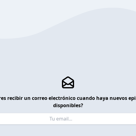
es recibir un correo electrónico cuando haya nuevos ep
disponibles?