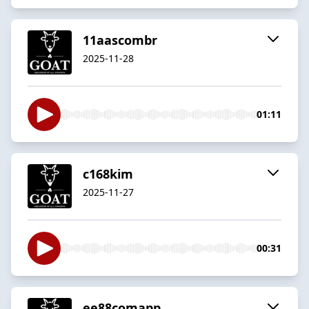
11aascombr
2025-11-28
01:11
c168kim
2025-11-27
00:31
ee88comapp