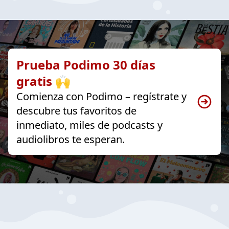
Prueba Podimo 30 días
gratis 🙌
Comienza con Podimo – regístrate y
descubre tus favoritos de
inmediato, miles de podcasts y
audiolibros te esperan.