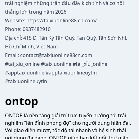
trải nghiệm những trận đấu đầy kịch tính và cơ hội
thắng lớn trong năm 2026.
Website:
https://taixiuonline88.cn.com/
Phone: 0937482910
Địa chỉ: 415 Đ. Tân Kỳ Tân Quý, Tân Quý, Tân Sơn Nhì,
Hồ Chí Minh, Việt Nam
Email: contact@taixiuonline88cn.com
#tai_xiu_online #taixiuonline #tài_xỉu_online
#apptaixiuonline #apptaixiuonlineuytin
#taixiuonlineuytin
ontop
ONTOP là nền tảng giải trí trực tuyến hướng tới trải
nghiệm “lên đỉnh phong độ” cho người dùng hiện đại.
Với giao diện mượt, tốc độ tải nhanh và hệ sinh thái
nội dung đa dạng, ONTOP giúp bạn kết nối, thư giãn