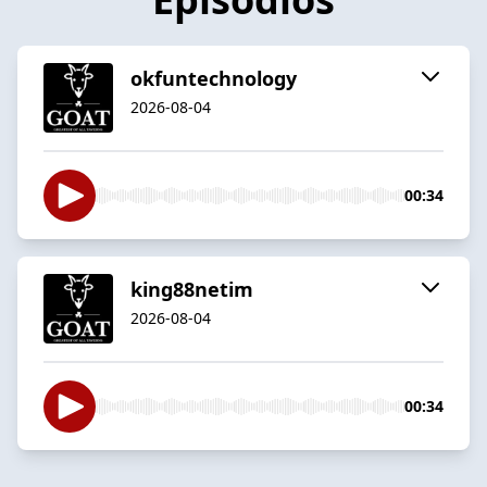
okfuntechnology
2026-08-04
00:34
king88netim
2026-08-04
00:34