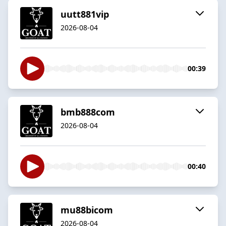
uutt881vip
2026-08-04
00:39
bmb888com
2026-08-04
00:40
mu88bicom
2026-08-04