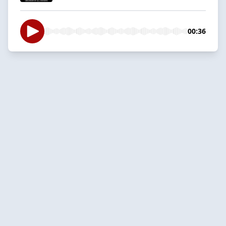
00:36