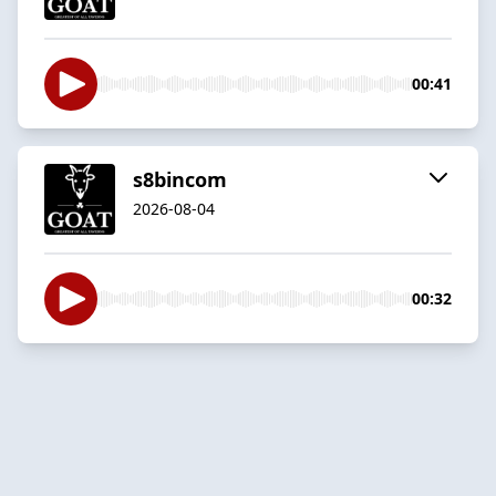
00:41
s8bincom
2026-08-04
00:32