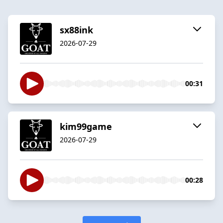
sx88ink
2026-07-29
00:31
kim99game
2026-07-29
00:28