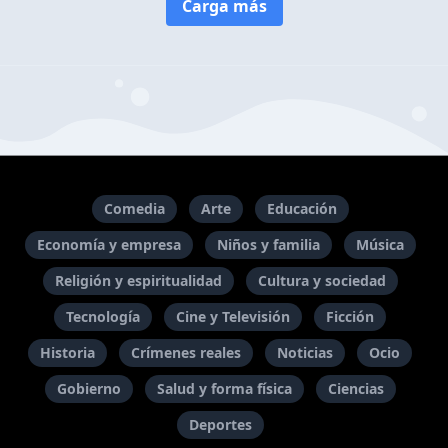
Carga más
Comedia
Arte
Educación
Economía y empresa
Niños y familia
Música
Religión y espiritualidad
Cultura y sociedad
Tecnología
Cine y Televisión
Ficción
Historia
Crímenes reales
Noticias
Ocio
Gobierno
Salud y forma física
Ciencias
Deportes