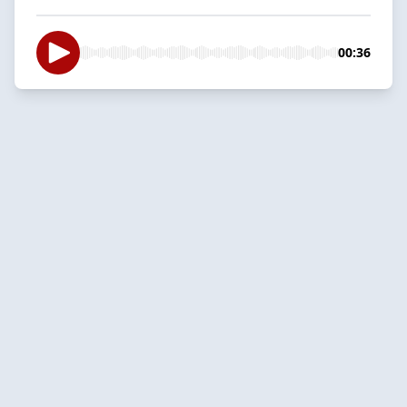
00:36