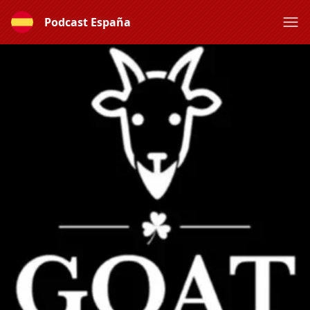
Podcast España