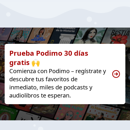
Prueba Podimo 30 días
gratis 🙌
Comienza con Podimo – regístrate y
descubre tus favoritos de
inmediato, miles de podcasts y
audiolibros te esperan.