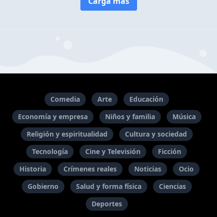
Carga más
Comedia
Arte
Educación
Economía y empresa
Niños y familia
Música
Religión y espiritualidad
Cultura y sociedad
Tecnología
Cine y Televisión
Ficción
Historia
Crímenes reales
Noticias
Ocio
Gobierno
Salud y forma física
Ciencias
Deportes