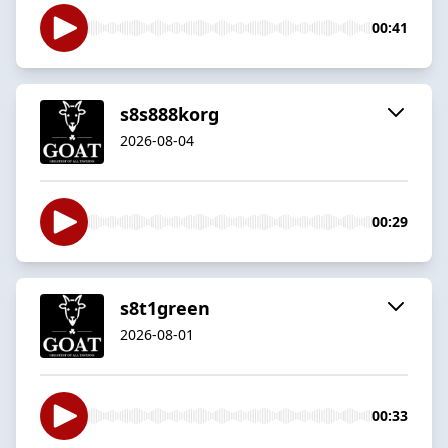
00:41
s8s888korg
2026-08-04
00:29
s8t1green
2026-08-01
00:33