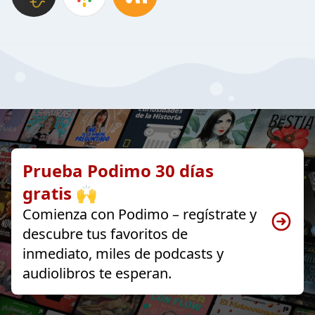
Prueba Podimo 30 días
gratis 🙌
Comienza con Podimo – regístrate y
descubre tus favoritos de
inmediato, miles de podcasts y
audiolibros te esperan.