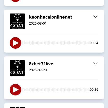
keonhacaionlinenet
2026-08-01
00:34
8xbet71live
2026-07-29
00:39