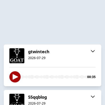
gtwintech
2026-07-29
00:35
55qqblog
2026-07-29