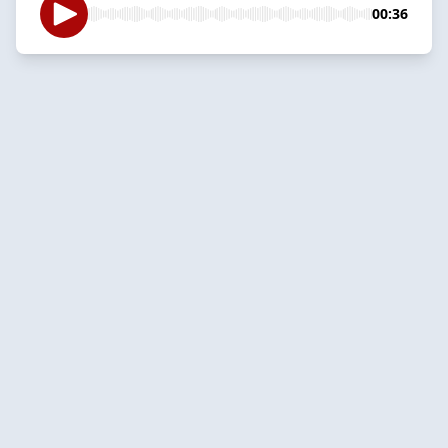
00:36