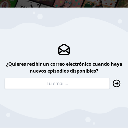
¿Quieres recibir un correo electrónico cuando haya
nuevos episodios disponibles?