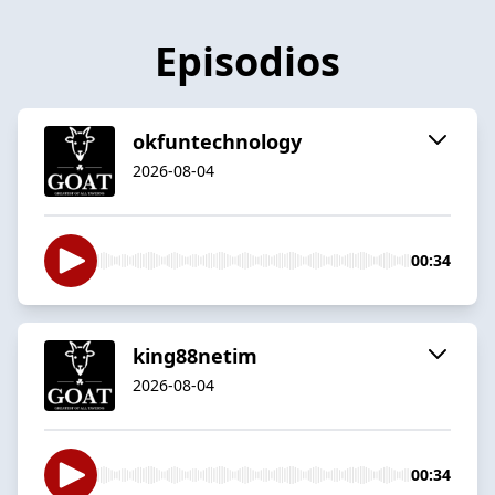
Episodios
okfuntechnology
2026-08-04
00:34
king88netim
2026-08-04
00:34