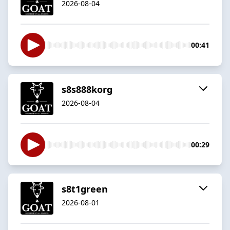
2026-08-04
00:41
s8s888korg
2026-08-04
00:29
s8t1green
2026-08-01