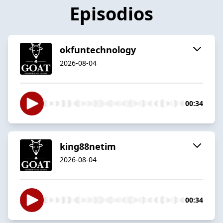
Episodios
okfuntechnology
2026-08-04
00:34
king88netim
2026-08-04
00:34