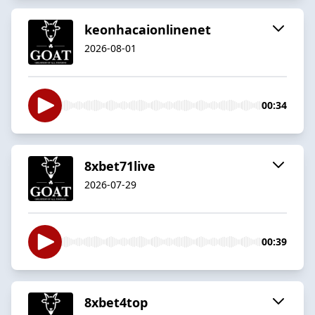
keonhacaionlinenet
2026-08-01
00:34
8xbet71live
2026-07-29
00:39
8xbet4top