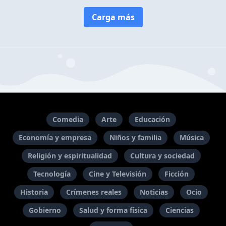
Carga más
Comedia
Arte
Educación
Economía y empresa
Niños y familia
Música
Religión y espiritualidad
Cultura y sociedad
Tecnología
Cine y Televisión
Ficción
Historia
Crímenes reales
Noticias
Ocio
Gobierno
Salud y forma física
Ciencias