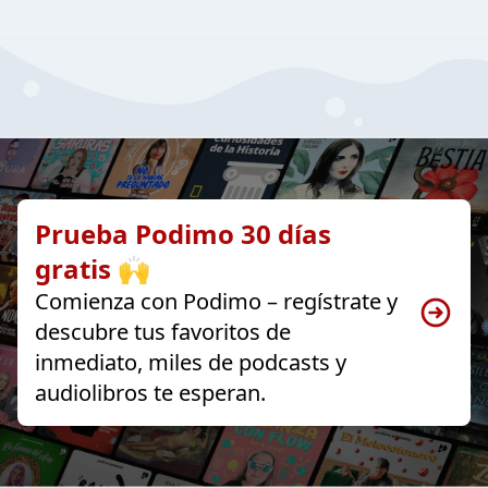
Prueba Podimo 30 días
gratis 🙌
Comienza con Podimo – regístrate y
descubre tus favoritos de
inmediato, miles de podcasts y
audiolibros te esperan.