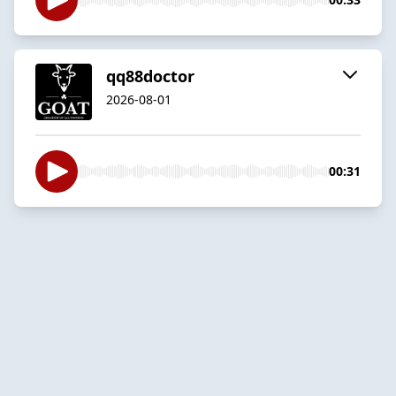
qq88doctor
2026-08-01
00:31