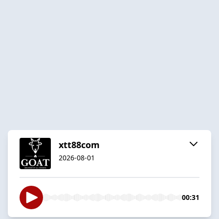
xtt88com
2026-08-01
00:31