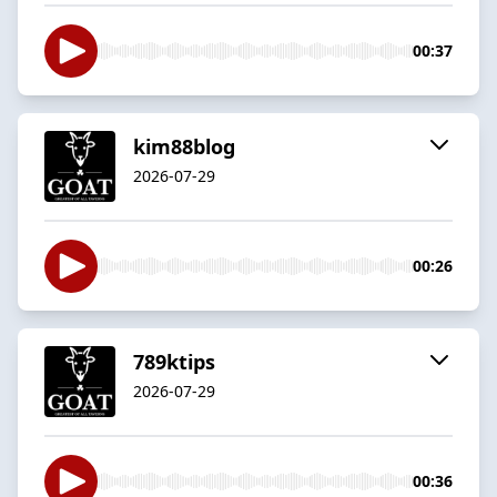
00:37
kim88blog
2026-07-29
00:26
789ktips
2026-07-29
00:36