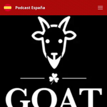
Podcast España