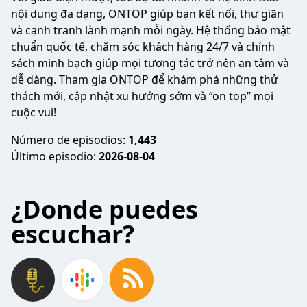
nội dung đa dạng, ONTOP giúp bạn kết nối, thư giãn
và cạnh tranh lành mạnh mỗi ngày. Hệ thống bảo mật
chuẩn quốc tế, chăm sóc khách hàng 24/7 và chính
sách minh bạch giúp mọi tương tác trở nên an tâm và
dễ dàng. Tham gia ONTOP để khám phá những thử
thách mới, cập nhật xu hướng sớm và “on top” mọi
cuộc vui!
Número de episodios:
1,443
Último episodio:
2026-08-04
¿Donde puedes
escuchar?