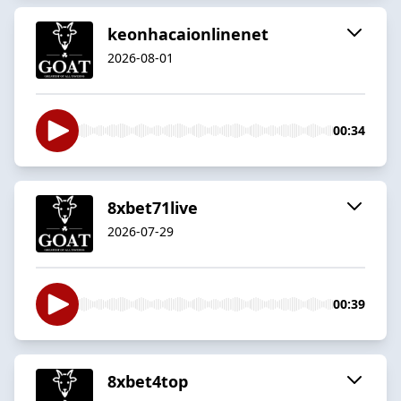
keonhacaionlinenet
2026-08-01
00:34
8xbet71live
2026-07-29
00:39
8xbet4top