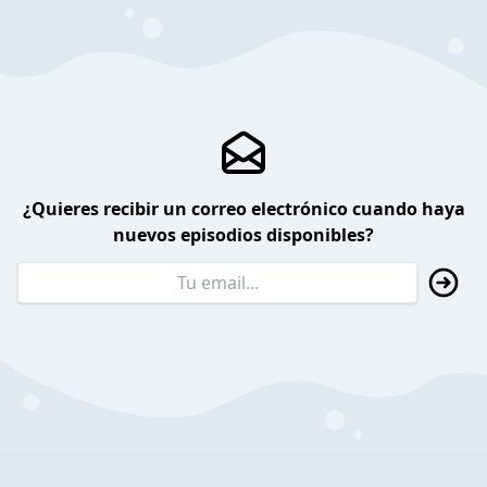
¿Quieres recibir un correo electrónico cuando haya
nuevos episodios disponibles?