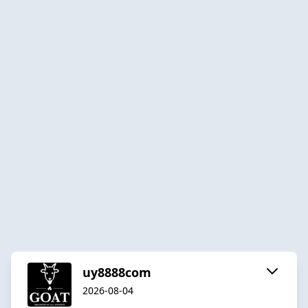
uy8888com
2026-08-04