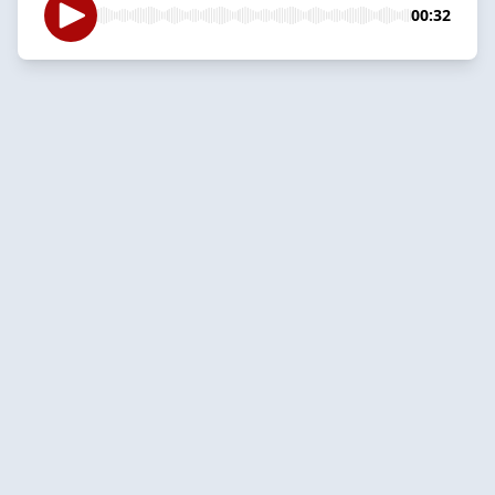
00:32