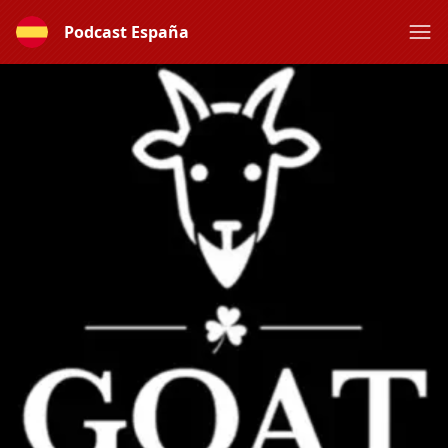
Podcast España