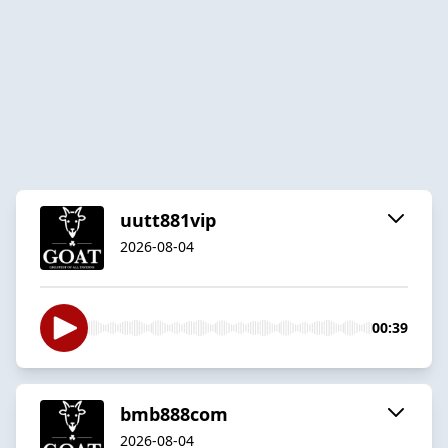
uutt881vip
2026-08-04
00:39
bmb888com
2026-08-04