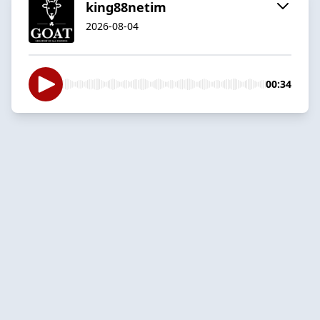
king88netim
2026-08-04
00:34