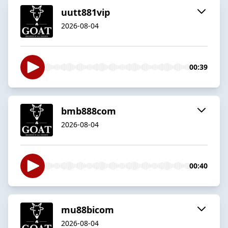
uutt881vip
2026-08-04
00:39
bmb888com
2026-08-04
00:40
mu88bicom
2026-08-04