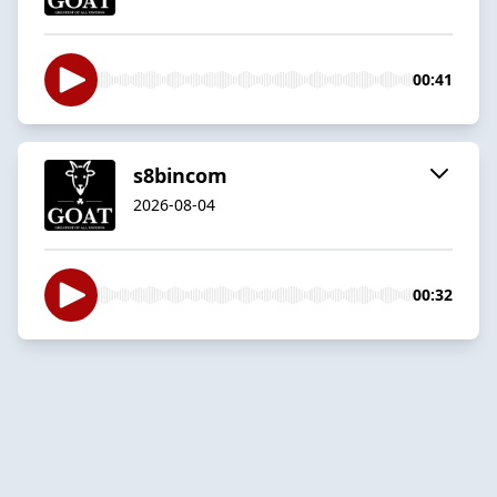
00:41
s8bincom
2026-08-04
00:32