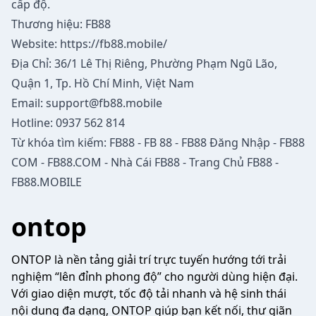
cấp độ.
Thương hiệu: FB88
Website:
https://fb88.mobile/
Địa Chỉ: 36/1 Lê Thị Riêng, Phường Phạm Ngũ Lão,
Quận 1, Tp. Hồ Chí Minh, Việt Nam
Email: support@fb88.mobile
Hotline: 0937 562 814
Từ khóa tìm kiếm: FB88 - FB 88 - FB88 Đăng Nhập - FB88
COM - FB88.COM - Nhà Cái FB88 - Trang Chủ FB88 -
FB88.MOBILE
ontop
ONTOP là nền tảng giải trí trực tuyến hướng tới trải
nghiệm “lên đỉnh phong độ” cho người dùng hiện đại.
Với giao diện mượt, tốc độ tải nhanh và hệ sinh thái
nội dung đa dạng, ONTOP giúp bạn kết nối, thư giãn