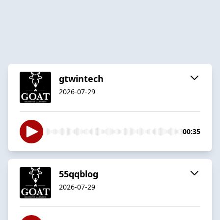
gtwintech
2026-07-29
00:35
55qqblog
2026-07-29