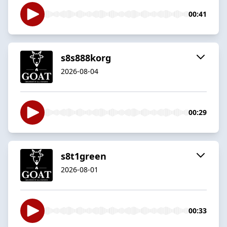
00:41
s8s888korg
2026-08-04
00:29
s8t1green
2026-08-01
00:33