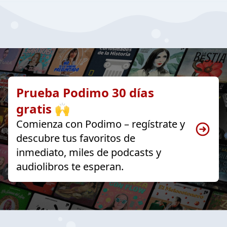
Prueba Podimo 30 días
gratis 🙌
Comienza con Podimo – regístrate y
descubre tus favoritos de
inmediato, miles de podcasts y
audiolibros te esperan.