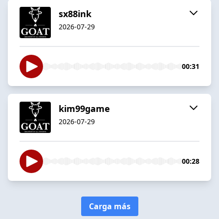
sx88ink
2026-07-29
00:31
kim99game
2026-07-29
00:28
Carga más