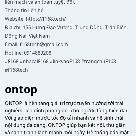
liền mạch và an toàn tuyệt đối.
Thông tin liên hệ
Website:
https://f168.tech/
Địa chỉ: 155 Hưng Đạo Vương, Trung Dũng, Trấn Biên,
Đồng Nai, Việt Nam
Email: f168tech@gmail.com
Hotline: 0914889208
#F168 #nhacaiF168 #linkvaoF168 #trangchuF168
#f168tech
ontop
ONTOP là nền tảng giải trí trực tuyến hướng tới trải
nghiệm “lên đỉnh phong độ” cho người dùng hiện đại.
Với giao diện mượt, tốc độ tải nhanh và hệ sinh thái
nội dung đa dạng, ONTOP giúp bạn kết nối, thư giãn
và cạnh tranh lành mạnh mỗi ngày. Hệ thống bảo mật