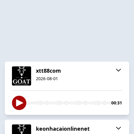
xtt88com
2026-08-01
00:31
keonhacaionlinenet