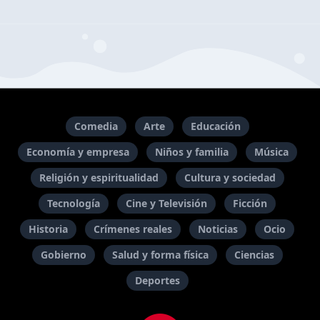
Comedia
Arte
Educación
Economía y empresa
Niños y familia
Música
Religión y espiritualidad
Cultura y sociedad
Tecnología
Cine y Televisión
Ficción
Historia
Crímenes reales
Noticias
Ocio
Gobierno
Salud y forma física
Ciencias
Deportes