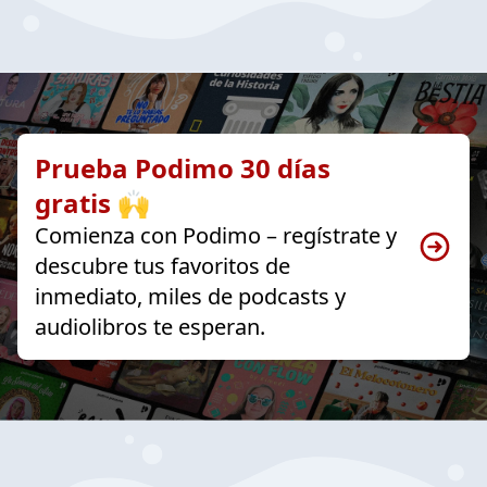
Prueba Podimo 30 días
gratis 🙌
Comienza con Podimo – regístrate y
descubre tus favoritos de
inmediato, miles de podcasts y
audiolibros te esperan.