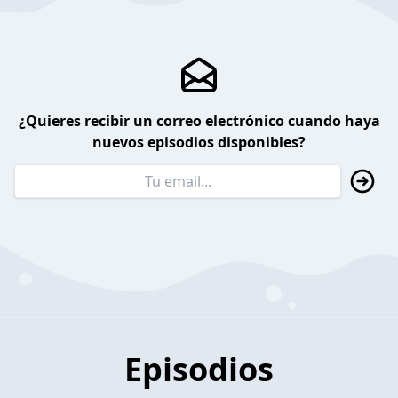
¿Quieres recibir un correo electrónico cuando haya
nuevos episodios disponibles?
Episodios