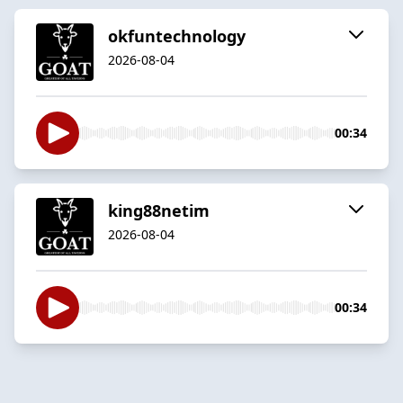
okfuntechnology
2026-08-04
00:34
king88netim
2026-08-04
00:34