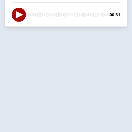
00:31