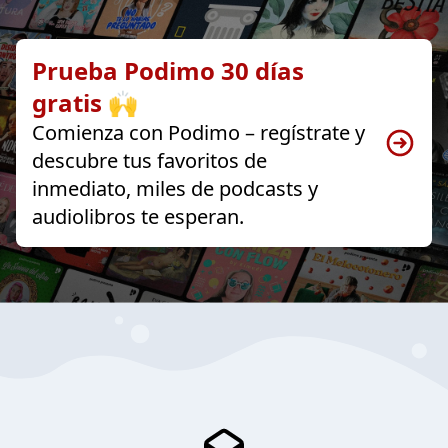
Prueba Podimo 30 días
gratis 🙌
Comienza con Podimo – regístrate y
descubre tus favoritos de
inmediato, miles de podcasts y
audiolibros te esperan.