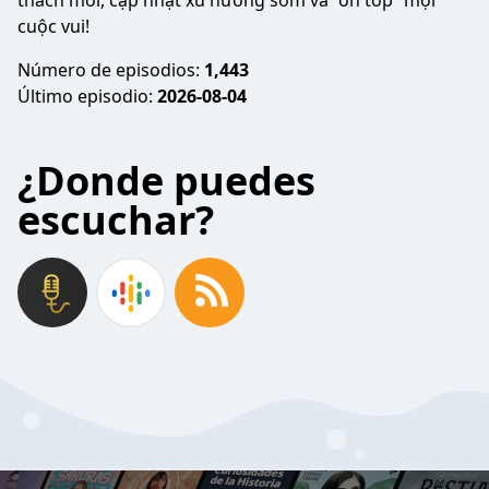
thách mới, cập nhật xu hướng sớm và “on top” mọi
cuộc vui!
Número de episodios:
1,443
Último episodio:
2026-08-04
¿Donde puedes
escuchar?