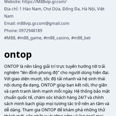
Website:
https://M88vip.gr.com/
Địa chỉ: 1 Hào Nam, Chợ Dừa, Đống Đa, Hà Nội, Việt
Nam
Email: m88vip.gr.com@gmail.com
Phone: 0972948189
#M88, #m88_game, #m88_casino, #m88_bet
ontop
ONTOP là nền tảng giải trí trực tuyến hướng tới trải
nghiệm “lên đỉnh phong độ” cho người dùng hiện đại.
Với giao diện mượt, tốc độ tải nhanh và hệ sinh thái
nội dung đa dạng, ONTOP giúp bạn kết nối, thư giãn
và cạnh tranh lành mạnh mỗi ngày. Hệ thống bảo mật
chuẩn quốc tế, chăm sóc khách hàng 24/7 và chính
sách minh bạch giúp mọi tương tác trở nên an tâm và
dễ dàng. Tham gia ONTOP để khám phá những thử