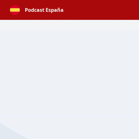
Podcast España