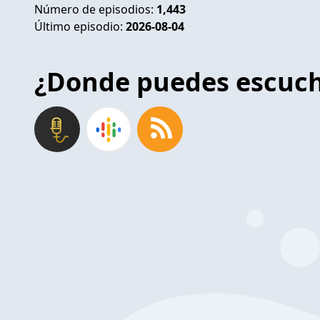
Número de episodios:
1,443
Último episodio:
2026-08-04
¿Donde puedes escuc