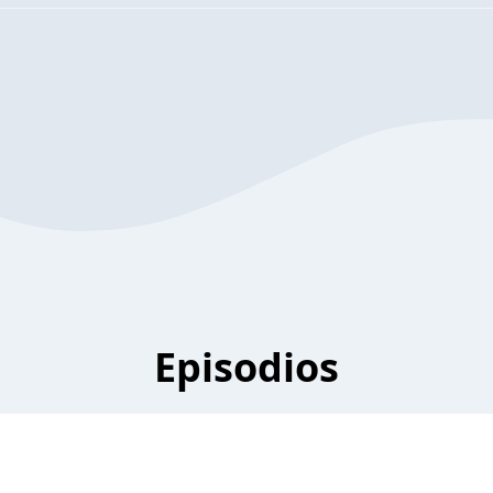
Episodios