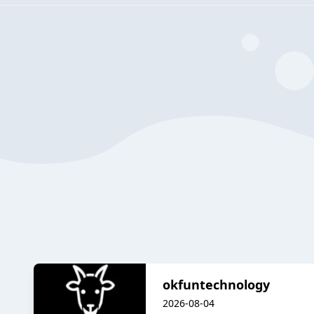
okfuntechnology
2026-08-04