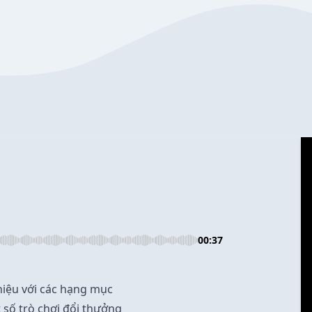
00:37
thiệu với các hạng mục
t số trò chơi đổi thưởng