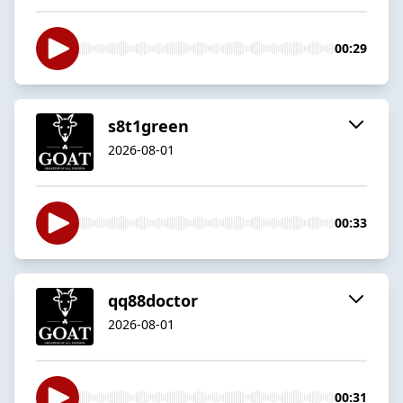
00:29
s8t1green
2026-08-01
00:33
qq88doctor
2026-08-01
00:31