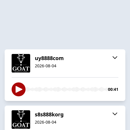
uy8888com
2026-08-04
00:41
s8s888korg
2026-08-04