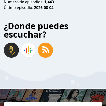
Número de episodios:
1,443
Último episodio:
2026-08-04
¿Donde puedes
escuchar?