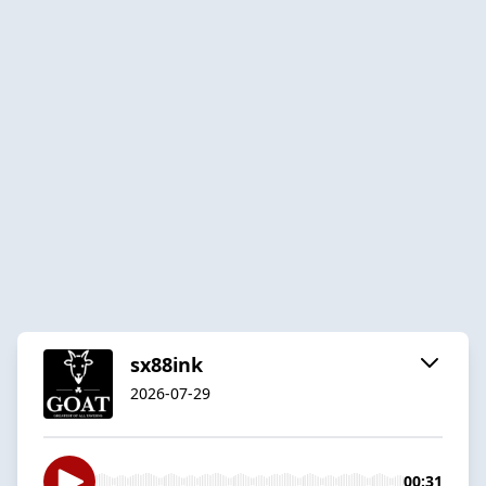
sx88ink
2026-07-29
00:31