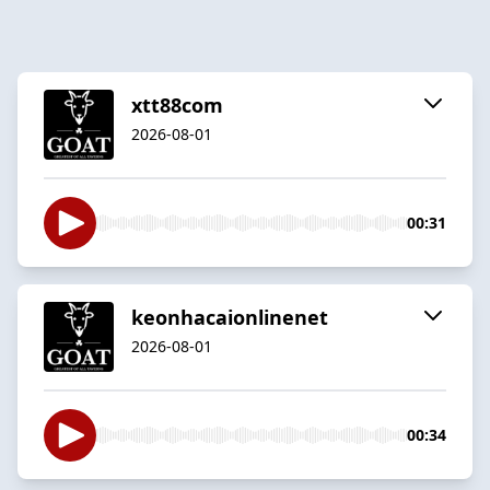
xtt88com
2026-08-01
00:31
keonhacaionlinenet
2026-08-01
00:34