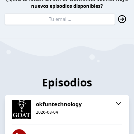
nuevos episodios disponibles?
Episodios
okfuntechnology
2026-08-04