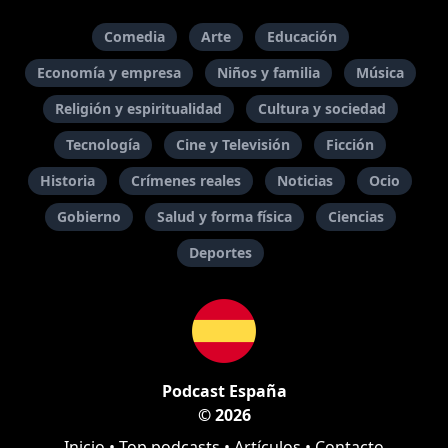
Comedia
Arte
Educación
Economía y empresa
Niños y familia
Música
Religión y espiritualidad
Cultura y sociedad
Tecnología
Cine y Televisión
Ficción
Historia
Crímenes reales
Noticias
Ocio
Gobierno
Salud y forma física
Ciencias
Deportes
Podcast España
© 2026
Inicio
•
Top podcasts
•
Artículos
•
Contacto