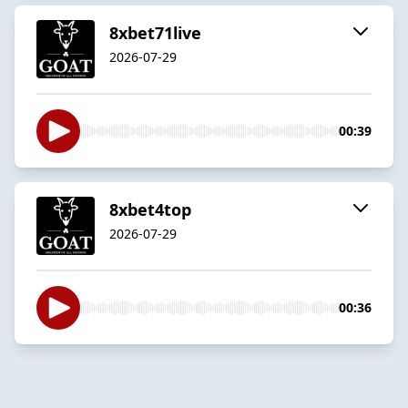
8xbet71live
2026-07-29
00:39
8xbet4top
2026-07-29
00:36