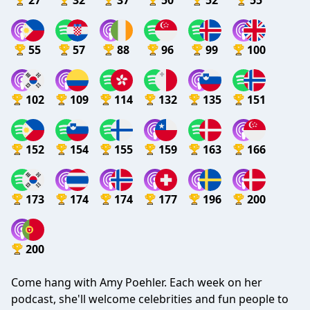
27
32
37
50
52
55
55
57
88
96
99
100
102
109
114
132
135
151
152
154
155
159
163
166
173
174
174
177
196
200
200
Come hang with Amy Poehler. Each week on her
podcast, she'll welcome celebrities and fun people to