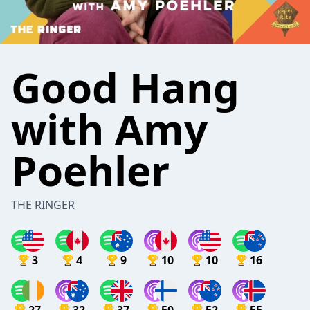
Good Hang
with Amy
Poehler
THE RINGER
3
4
9
10
10
16