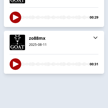
00:29
zo88mx
2025-08-11
00:31