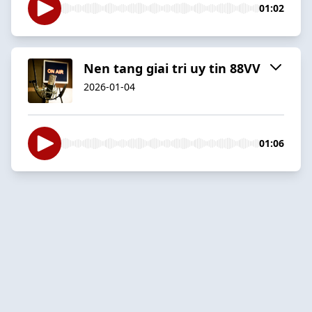
01:02
Nen tang giai tri uy tin 88VV
2026-01-04
01:06