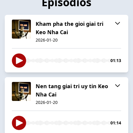
Episodios
Kham pha the gioi giai tri
Keo Nha Cai
2026-01-20
01:13
Nen tang giai tri uy tin Keo
Nha Cai
2026-01-20
01:14