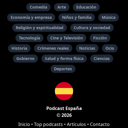
Comedia
Arte
Educación
Economía y empresa
Niños y familia
Música
Religión y espiritualidad
Cultura y sociedad
Tecnología
Cine y Televisión
Ficción
Historia
Crímenes reales
Noticias
Ocio
Gobierno
Salud y forma física
Ciencias
Deportes
Podcast España
© 2026
Inicio
•
Top podcasts
•
Artículos
•
Contacto