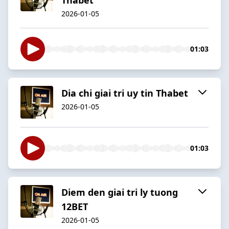
2026-01-05
01:03
Dia chi giai tri uy tin Thabet
2026-01-05
01:03
Diem den giai tri ly tuong
12BET
2026-01-05