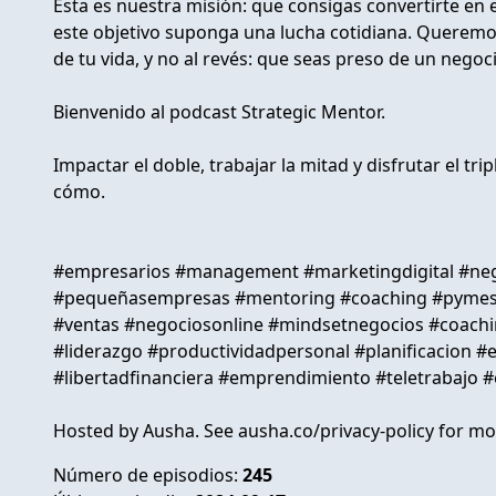
Esta es nuestra misión: que consigas convertirte en e
este objetivo suponga una lucha cotidiana. Queremos
de tu vida, y no al revés: que seas preso de un nego
Bienvenido al podcast Strategic Mentor.
Impactar el doble, trabajar la mitad y disfrutar el tri
cómo.
#empresarios #management #marketingdigital #neg
#pequeñasempresas #mentoring #coaching #pymes 
#ventas #negociosonline #mindsetnegocios #coachi
#liderazgo #productividadpersonal #planificacio
#libertadfinanciera #emprendimiento #teletrabajo #
Hosted by Ausha. See ausha.co/privacy-policy for mo
Número de episodios:
245