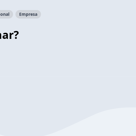
sonal
Empresa
har?