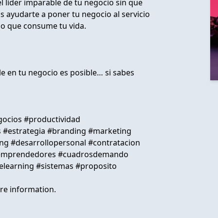
l líder imparable de tu negocio sin que
 ayudarte a poner tu negocio al servicio
cio que consume tu vida.
ple en tu negocio es posible… si sabes
ocios #productividad
#estrategia #branding #marketing
ng #desarrollopersonal #contratacion
n #emprendedores #cuadrosdemando
elearning #sistemas #proposito
re information.