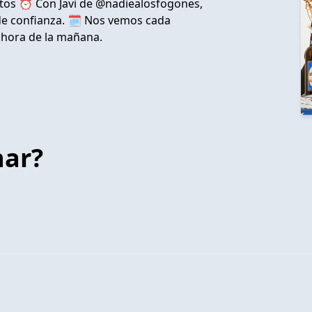
tos ⏰ Con Javi de @nadiealosfogones,
de confianza. 🗓 Nos vemos cada
a hora de la mañana.
har?