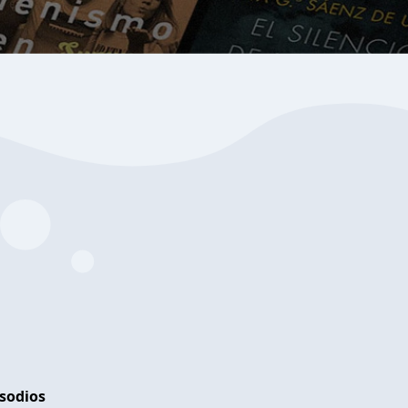
isodios