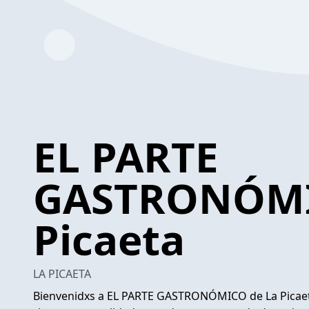
EL PARTE
GASTRONÓMI
Picaeta
LA PICAETA
Bienvenidxs a EL PARTE GASTRONÓMICO de La Picaet