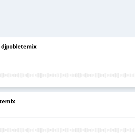
 djpobletemix
etemix