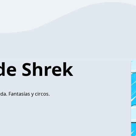
de Shrek
a. Fantasías y circos.