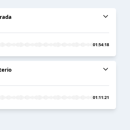
orada
01:54:18
terio
01:11:21