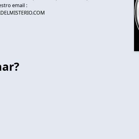
tro email :
ALDELMISTERIO.COM
har?