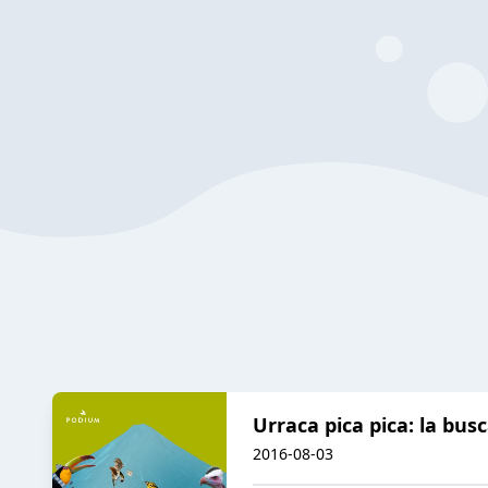
Urraca pica pica: la bus
2016-08-03