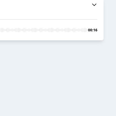
00:16