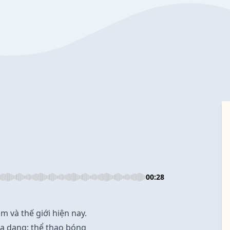
00:28
m và thế giới hiện nay.
đa dạng: thể thao bóng