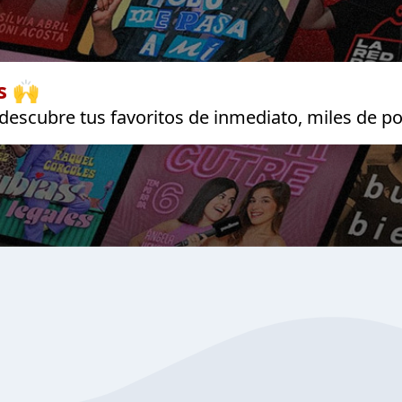
s 🙌
escubre tus favoritos de inmediato, miles de po