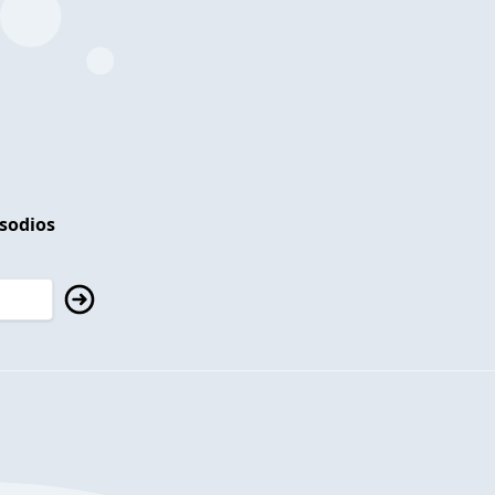
isodios