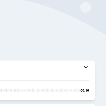
00:16