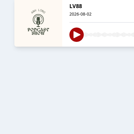
LV88
2026-08-02