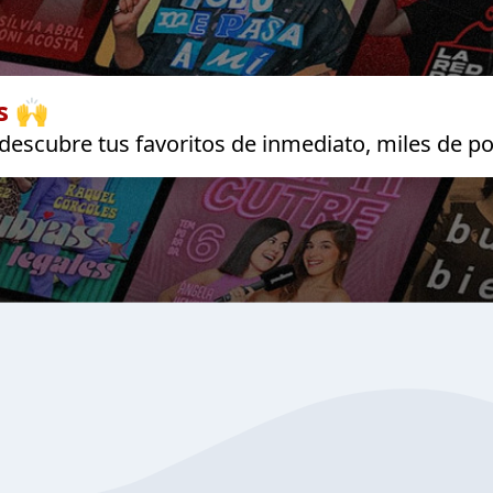
s 🙌
escubre tus favoritos de inmediato, miles de po