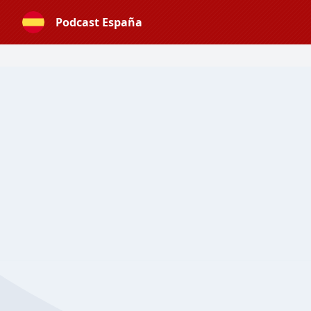
Podcast España