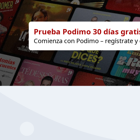
Prueba Podimo 30 días grati
Comienza con Podimo – regístrate y d