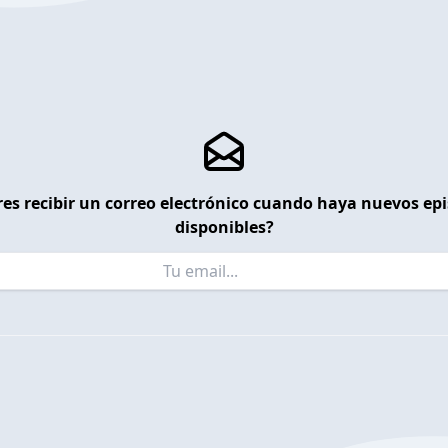
es recibir un correo electrónico cuando haya nuevos ep
disponibles?