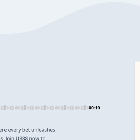
00:19
ere every bet unleashes
es. Join U888 now to