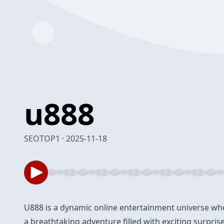
u888
SEOTOP1 · 2025-11-18
U888
is a dynamic online entertainment universe wh
a breathtaking adventure filled with exciting surpris