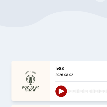
lv88
2026-08-02