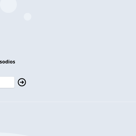
isodios