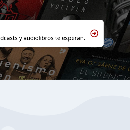
dcasts y audiolibros te esperan.