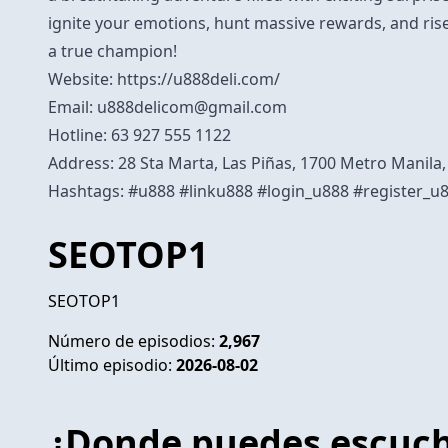
ignite your emotions, hunt massive rewards, and rise
a true champion!
Website:
https://u888deli.com/
Email: u888delicom@gmail.com
Hotline: 63 927 555 1122
Address: 28 Sta Marta, Las Piñas, 1700 Metro Manila,
Hashtags: #u888 #linku888 #login_u888 #register_u
SEOTOP1
SEOTOP1
Número de episodios:
2,967
Último episodio:
2026-08-02
¿Donde puedes escuc