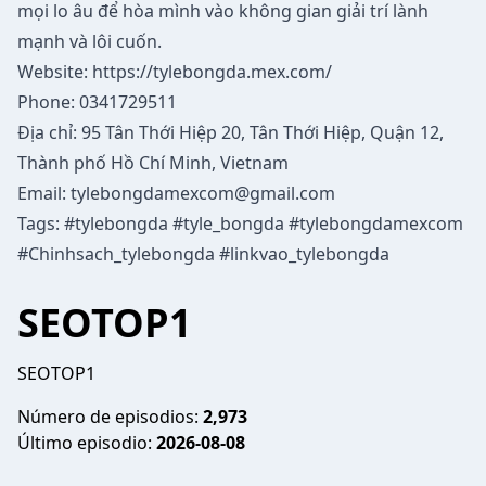
mọi lo âu để hòa mình vào không gian giải trí lành
mạnh và lôi cuốn.
Website:
https://tylebongda.mex.com/
Phone: 0341729511
Địa chỉ: 95 Tân Thới Hiệp 20, Tân Thới Hiệp, Quận 12,
Thành phố Hồ Chí Minh, Vietnam
Email: tylebongdamexcom@gmail.com
Tags: #tylebongda #tyle_bongda #tylebongdamexcom
#Chinhsach_tylebongda #linkvao_tylebongda
SEOTOP1
SEOTOP1
Número de episodios:
2,973
Último episodio:
2026-08-08