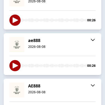
2026-08-08
00:26
ae888
2026-08-08
00:26
AE888
2026-08-08