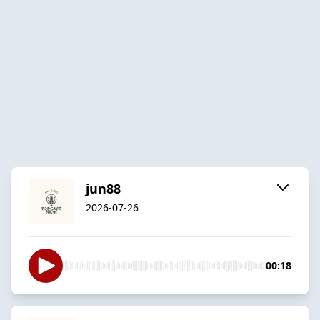
jun88
2026-07-26
00:18