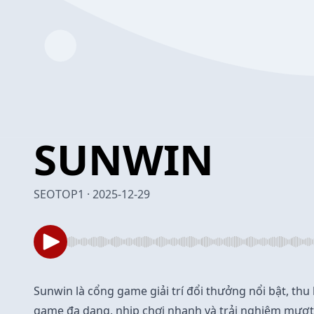
SUNWIN
SEOTOP1 · 2025-12-29
Sunwin
là cổng game giải trí đổi thưởng nổi bật, thu
game đa dạng, nhịp chơi nhanh và trải nghiệm mượt 