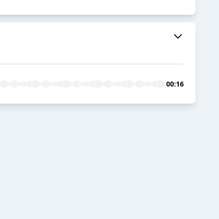
00:16