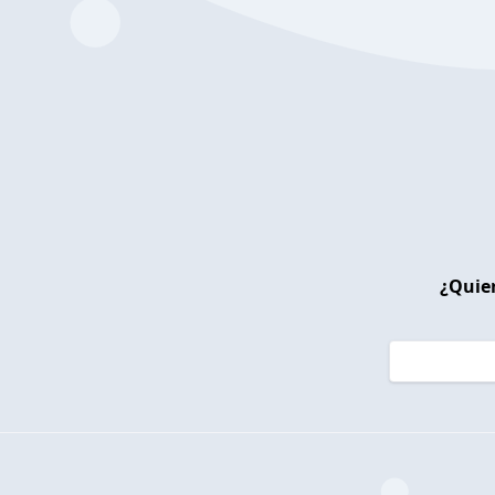
¿Quier