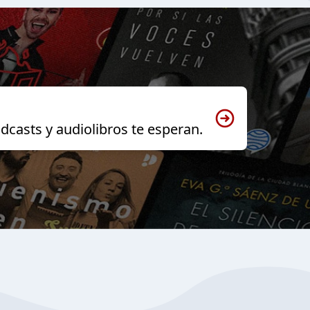
dcasts y audiolibros te esperan.