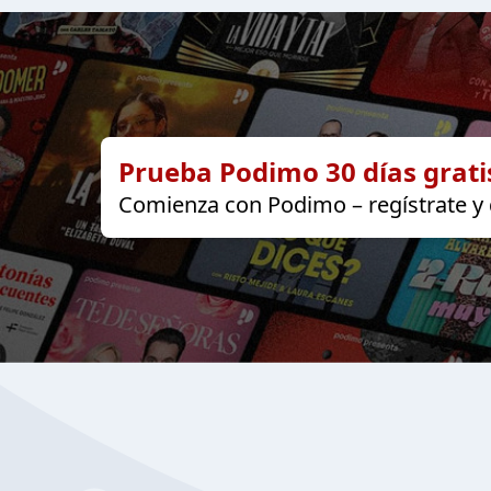
Prueba Podimo 30 días grati
Comienza con Podimo – regístrate y d