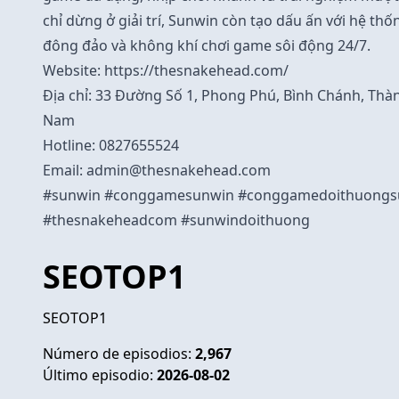
chỉ dừng ở giải trí, Sunwin còn tạo dấu ấn với hệ th
đông đảo và không khí chơi game sôi động 24/7.
Website:
https://thesnakehead.com/
Địa chỉ: 33 Đường Số 1, Phong Phú, Bình Chánh, Thà
Nam
Hotline: 0827655524
Email: admin@thesnakehead.com
#sunwin #conggamesunwin #conggamedoithuongs
#thesnakeheadcom #sunwindoithuong
SEOTOP1
SEOTOP1
Número de episodios:
2,967
Último episodio:
2026-08-02