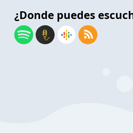
¿Donde puedes escuc